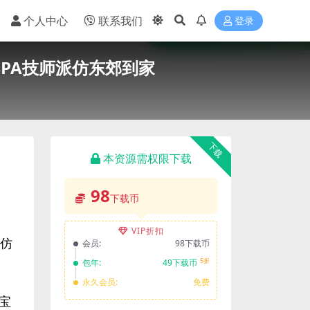
个人中心
联系我们
登录
SPA技师派仿东郊到家
下载
本资源需权限下载
98
下载币
VIP折扣
单仿
会员:
98下载币
5折
包年:
49下载币
永久会员:
免费
宝