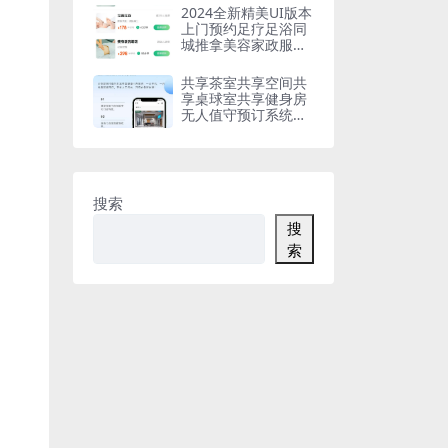
序源码
2024全新精美UI版本
上门预约足疗足浴同
城推拿美容家政服务
SPA技师派仿东郊到
家
共享茶室共享空间共
享桌球室共享健身房
无人值守预订系统加
盟版
搜索
搜
索