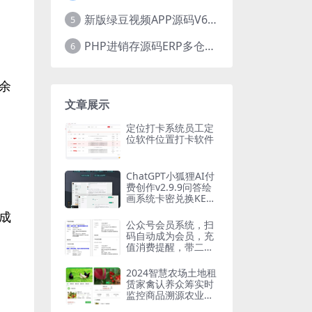
新版绿豆视频APP源码V6.6 免授权插件版
5
PHP进销存源码ERP多仓库管理系统 手机版进销存 php网络版进销存小程序
6
余
文章展示
定位打卡系统员工定
位软件位置打卡软件
ChatGPT小狐狸AI付
费创作v2.9.9问答绘
画系统卡密兑换KEY
池私有知识库分销推
成
广小程序
公众号会员系统，扫
码自动成为会员，充
值消费提醒，带二维
码推广
2024智慧农场土地租
分
赁家禽认养众筹实时
监控商品溯源农业商
城助农共享农场小程