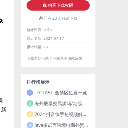
购买下载权限
已有
23
人解锁下载
众
包含资源:
(1个)
最近更新:
2024-07-17
累计销量:
23
下载遇到问题？可联系客服或反馈
排行榜展示
《GTA5》全禁区位置一览
1
保
海外股票交易源码/港股泰股/美股源码/印度股源码/马拉西亚股票源码/国际股票配资
2
，新
2024 抖音快手短视频解析去水印php源码
3
Java多语言跨境电商外贸商城TikToKshop内嵌商城I商家入驻I一键铺
4