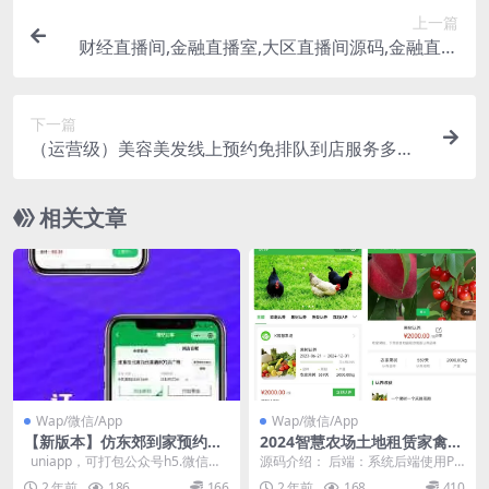
上一篇
财经直播间,金融直播室,大区直播间源码,金融直播
室源码,兼容苹果和安卓
下一篇
（运营级）美容美发线上预约免排队到店服务多店
铺管理店铺入驻
相关文章
Wap/微信/App
Wap/微信/App
【新版本】仿东郊到家预约上
2024智慧农场土地租赁家禽认
门服务小程序同城理疗美容美
养众筹实时监控商品溯源农业
uniapp，可打包公众号h5.微信小
源码介绍： 后端：系统后端使用PH
甲家政推拿足浴SPA技师派单
商城助农共享农场小程序源码
程序.App。包含详细搭建教...
P语言开发 前端：前端使用uniapp
2 年前
186
166
2 年前
168
410