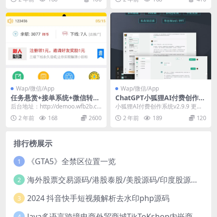
进行前后...
Wap/微信/App
Wap/微信/App
任务悬赏+接单系统+微信转发
ChatGPT小狐狸AI付费创作v
文章+威客任务系统，微信分
2.9.9问答绘画系统卡密兑换K
后台地址：http://demoo.wfb2b.c
小狐狸AI付费创作系统v2.9.9 更新
享文章赚钱系统-转乐程序
EY池私有知识库分销推广小程
n/admin 后台账号：ad...
日志： （独立版+无限多开+支持分
2 年前
168
2600
2 年前
189
120
序
销+问...
排行榜展示
《GTA5》全禁区位置一览
1
海外股票交易源码/港股泰股/美股源码/印度股源码/马拉西亚股票源码/国际股票配资
2
2024 抖音快手短视频解析去水印php源码
3
Java多语言跨境电商外贸商城TikToKshop内嵌商城I商家入驻I一键铺
4