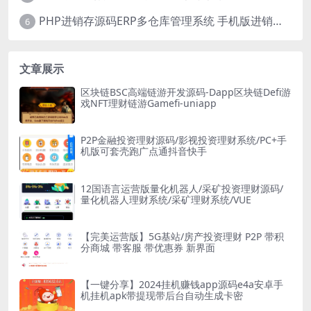
PHP进销存源码ERP多仓库管理系统 手机版进销存 php网络版进销存小程序
6
文章展示
区块链BSC高端链游开发源码-Dapp区块链Defi游
戏NFT理财链游Gamefi-uniapp
P2P金融投资理财源码/影视投资理财系统/PC+手
机版可套壳跑广点通抖音快手
12国语言运营版量化机器人/采矿投资理财源码/
量化机器人理财系统/采矿理财系统/VUE
【完美运营版】5G基站/房产投资理财 P2P 带积
分商城 带客服 带优惠券 新界面
【一键分享】2024挂机赚钱app源码e4a安卓手
机挂机apk带提现带后台自动生成卡密