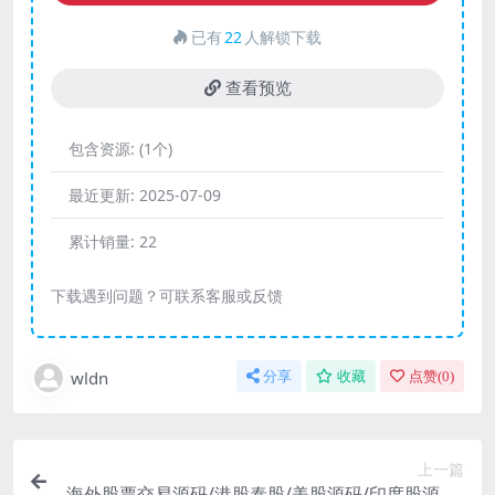
已有
22
人解锁下载
查看预览
包含资源:
(1个)
最近更新:
2025-07-09
累计销量:
22
下载遇到问题？可联系客服或反馈
wldn
分享
收藏
点赞(
0
)
上一篇
海外股票交易源码/港股泰股/美股源码/印度股源码/