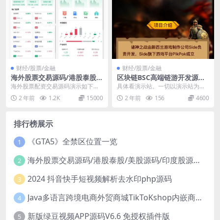
财经/股票/金融
财经/股票/金融
海外股票交易源码/港股泰股/
区块链BSC高端链游开发源码-
美股源码/印度股源码/马拉西
Dapp区块链Defi游戏NFT理
海外股票配资交易源码演示如下：
具体看演示站。一切以演示站为主
亚股票源码/国际股票配资
财链游Gamefi-uniapp
演示地址在下 账号：13333333333
购买前需要了解的一些事 1、源码
2 年前
1.2K
15000
2 年前
156
4600
密码...
属于虚拟产品，购...
排行榜展示
《GTA5》全禁区位置一览
1
海外股票交易源码/港股泰股/美股源码/印度股源码/马拉西亚股票源码/国际股票配资
2
2024 抖音快手短视频解析去水印php源码
3
Java多语言跨境电商外贸商城TikToKshop内嵌商城I商家入驻I一键铺
4
新版绿豆视频APP源码V6.6 免授权插件版
5