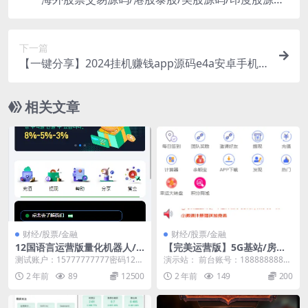
马拉西亚股票源码/国际股票配资
下一篇
【一键分享】2024挂机赚钱app源码e4a安卓手机
挂机apk带提现带后台自动生成卡密
相关文章
财经/股票/金融
财经/股票/金融
12国语言运营版量化机器人/
【完美运营版】5G基站/房产
采矿投资理财源码/量化机器人
投资理财 P2P 带积分商城 带
测试账户：15777777777密码123
演示站： 前台账号：18888888888
理财系统/采矿理财系统/VUE
客服 带优惠券 新界面
456 更新日志：2024-04-14...
前台密码：123456 后台账号：a...
2 年前
89
12500
2 年前
149
200