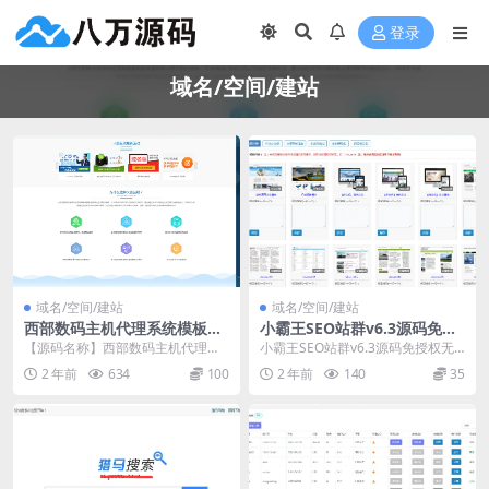
登录
域名/空间/建站
域名/空间/建站
域名/空间/建站
西部数码主机代理系统模板源
小霸王SEO站群v6.3源码免授
码IDC网站源码虚拟主机代理
权无限制版+安装教程
【源码名称】西部数码主机代理系
小霸王SEO站群v6.3源码免授权无
管理系统
统源码 【开发环境】ASP+ACC
限制版+安装教程 演示：http://12
2 年前
634
100
2 年前
140
35
ESS 【你...
1...