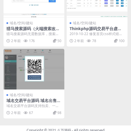
域名/空间/建站
域名/空间/建站
猎马搜索源码（火端搜索改良
Thinkphp源码交易平台虚拟
版）PHP百度+好搜小偷程序
交易系统付费下载系统源码交
猎马搜索源码无需数据库，搜索引
2019-10-22 修复首页css样式错乱
易平台程序
擎收录快，支持自定义Sitemap
2019-9-28 修复列表页分页...
2 年前
176
50
2 年前
78
100
了，搜索程序和普...
域名/空间/建站
域名交易平台源码 域名出售一
口价拍卖交易平台源码
域名交易平台源码支持拍卖、一口
价、议价等方式，PHP仿ename易
2 年前
67
98
名网整站源码带...
Copyright © 2021
八万源码
- All rights reserved