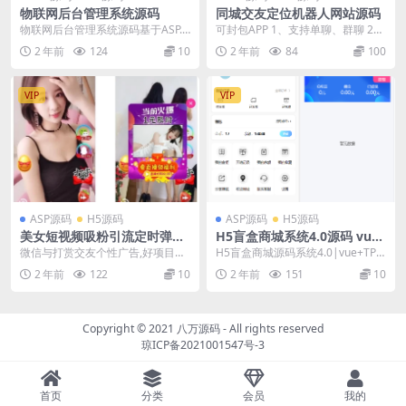
物联网后台管理系统源码
同城交友定位机器人网站源码
物联网后台管理系统源码基于ASP.N
可封包APP 1、支持单聊、群聊 2、
ET内核，提供卓越的性能和功能。
支持发动态，类似朋友圈 3、支持
2 年前
124
10
2 年前
84
100
此外，我们...
附近的人导...
VIP
VIP
ASP源码
H5源码
ASP源码
H5源码
美女短视频吸粉引流定时弹窗
H5盲盒商城系统4.0源码 vue+
源码
thinkphp 5框架开发开源无加
微信与打赏交友个性广告,好项目带
H5盲盒商城源码系统4.0|vue+TP5
密源码+安装教程
后台 不一样的体验，手机端带+微
php框架开发开源无加密源码+安装
2 年前
122
10
2 年前
151
10
信+打赏广告，引...
教程...
Copyright © 2021
八万源码
- All rights reserved
琼ICP备2021001547号-3
首页
分类
会员
我的