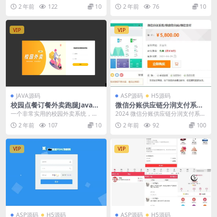
开发的房屋租赁系统源码，站长分
构，更易扩展；后端使用JAVA，页
2 年前
122
10
2 年前
76
10
析...
面V...
VIP
VIP
JAVA源码
ASP源码
H5源码
校园点餐订餐外卖跑腿Java源
微信分账供应链分润支付系统
码 一个非常实用的校园外卖系
源码
一个非常实用的校园外卖系统，基
2024 微信分账供应链分润支付系统
统
于 SpringBoot 和 Vue 的开发。这
源码
2 年前
107
10
2 年前
92
100
一...
VIP
VIP
ASP源码
H5源码
ASP源码
H5源码