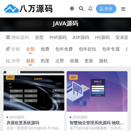
登录
JAVA源码
网站源码
全部
PHP源码
ASP源码
H5源码
安卓源
价格
全部
免费
包年免费
包年折扣
包年专属
永
排序
最新
热度
点赞
收藏
更新
随机
VIP
VIP
JAVA源码
JAVA源码
房屋租赁系统源码
智慧物业管理系统源码 物联网
对接
这是一套使用 SpringBoot 与 Vue
基于SpringCloud微服务、分布式架