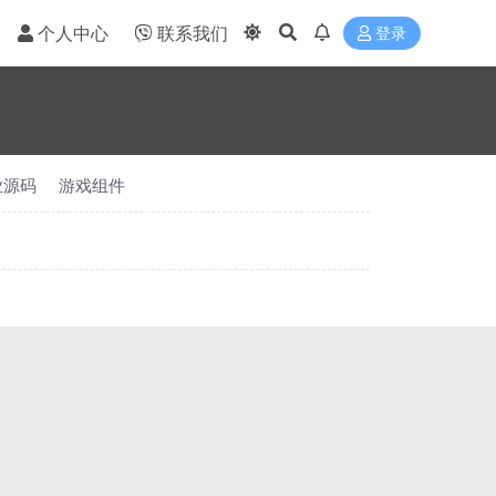
个人中心
联系我们
登录
业源码
游戏组件