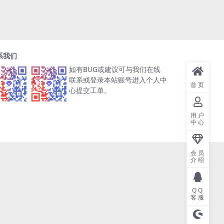
系我们
如有BUG或建议可与我们在线
联系或登录本站账号进入个人中
首页
心提交工单。
用户
中心
会员
介绍
QQ
客服