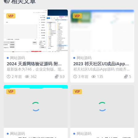
相关文章
VIP
VIP
网站源码
网站源码
2024 天盾网络验证源码 附视
2023 祁天社区UI成品iApp源
频教程
码
最新版本为746，企业定制版。现
祁天社区UI成品iApp源码 功能齐全
在正在意义上的离线版已出来， 天
的社区应用。是一个非常实用的资
2 年前
362
9.9
3 年前
135
5
盾746离线版不...
源，提供了完...
VIP
VIP
网站源码
网站源码