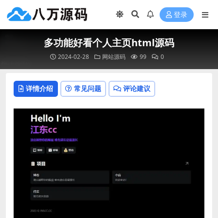
登录
多功能好看个人主页html源码
2024-02-28
网站源码
99
0
详情介绍
常见问题
评论建议