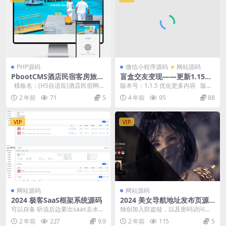
PHP源码
微信小程序源码
网站源码
PbootCMS酒店民宿客房旅馆
盲盒交友变现——更新1.15版
网站源码
本【公众号版】
模板名：(H5自适应)酒店民宿网站
版本号：1.1.5 优化更多内容 版本
pbootcms模板 客房旅馆网...
号：1.0.2 – 默认 1...
2 年前
71
5
4 年前
95
88
VIP
VIP
网站源码
网站源码
2024 极客SaaS框架系统源码
2024 美女导航地址发布页源
码
可以自备 听说后边要出saas去水印
独创加入防盗链，以及密码访问系
小程序 saas短视频去重小程序
统，高效防止各种屏蔽，绝对不会
2 年前
227
9.9
2 年前
115
5
被墙！ 内容丰富！电...