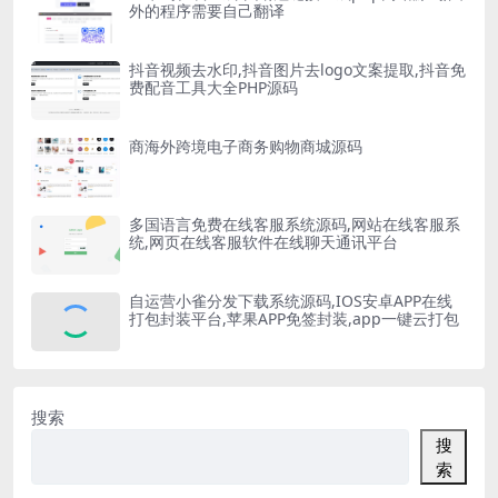
外的程序需要自己翻译
抖音视频去水印,抖音图片去logo文案提取,抖音免
费配音工具大全PHP源码
商海外跨境电子商务购物商城源码
多国语言免费在线客服系统源码,网站在线客服系
统,网页在线客服软件在线聊天通讯平台
自运营小雀分发下载系统源码,IOS安卓APP在线
打包封装平台,苹果APP免签封装,app一键云打包
搜索
搜
索