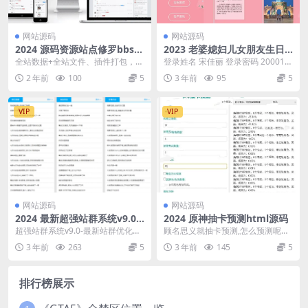
网站源码
网站源码
2024 源码资源站点修罗bbs源
2023 老婆媳妇儿女朋友生日
码 全站程序打包 附带数据库
祝福源码
全站数据+全站文件、插件打包，有
登录姓名 宋佳丽 登录密码 200011
兴趣的可以搭建玩玩！ conf文件夹
12 生日祝福给女朋友html源码可设
2 年前
100
5
3 年前
95
5
中自己配置数...
置...
VIP
VIP
网站源码
网站源码
2024 最新超强站群系统v9.0P
2024 原神抽卡预测html源码
HP源码
超强站群系统v9.0-最新站群优化超
顾名思义就抽卡预测,怎么预测呢？
级蜘蛛池+采集-全新一键安装版，
就是预测就开始预测了,上传服务器
3 年前
263
5
3 年前
145
5
蜘蛛池引流，...
就行了
排行榜展示