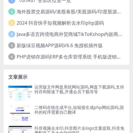
《GTA5》全禁区位置一览
1
海外股票交易源码/港股泰股/美股源码/印度股源码/马拉西亚股票源码/国际股票配资
2
2024 抖音快手短视频解析去水印php源码
3
Java多语言跨境电商外贸商城TikToKshop内嵌商城I商家入驻I一键铺
4
新版绿豆视频APP源码V6.6 免授权插件版
5
PHP进销存源码ERP多仓库管理系统 手机版进销存 php网络版进销存小程序
6
文章展示
运营版文件网盘系统网站源码,网盘下载源码,支持
转存和限速下载,开通会员下载等等
二维码在线生成平台,短链接生成php网站源码,国
外的程序需要自己翻译
抖音视频去水印,抖音图片去logo文案提取,抖音免
费配音工具大全PHP源码