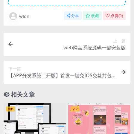
wldn
分享
收藏
点赞(
0
)
上一篇
web网盘系统源码一键安装版
下一篇
【APP分发系统二开版】首发一键免IOS免签封包分
发平台源码 带绿标
相关文章
VIP
VIP