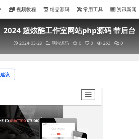
视频教程
精品源码
常用工具
资讯新闻
2024 超炫酷工作室网站php源码 带后台
2024-03-29
网站源码
0
0
263
0
论建议