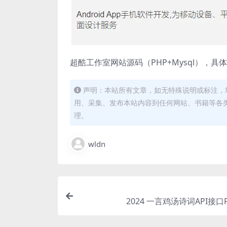
超酷工作室网站源码（PHP+Mysql），
声明：本站所有文章，如无特殊说明或标注，
用、采集、发布本站内容到任何网站、书籍等各
理。
wldn
2024 一言鸡汤诗词API接口