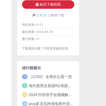
购买下载权限
已有
21
人解锁下载
包含资源:
(1个)
最近更新:
2024-03-29
累计销量:
21
下载遇到问题？可联系客服或反馈
排行榜展示
《GTA5》全禁区位置一览
1
海外股票交易源码/港股泰股/美股源码/印度股源码/马拉西亚股票源码/国际股票配资
2
2024 抖音快手短视频解析去水印php源码
3
Java多语言跨境电商外贸商城TikToKshop内嵌商城I商家入驻I一键铺
4