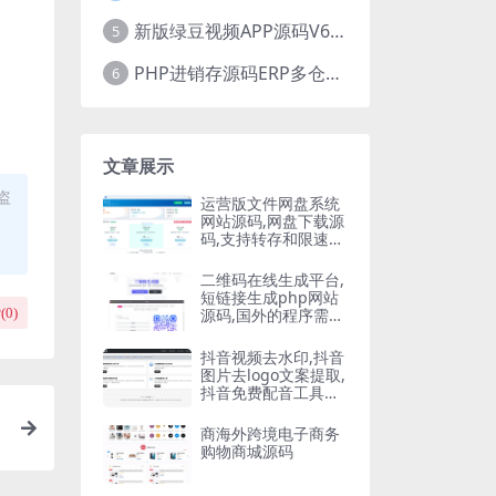
新版绿豆视频APP源码V6.6 免授权插件版
5
PHP进销存源码ERP多仓库管理系统 手机版进销存 php网络版进销存小程序
6
文章展示
盗
运营版文件网盘系统
网站源码,网盘下载源
码,支持转存和限速下
载,开通会员下载等等
二维码在线生成平台,
短链接生成php网站
(
0
)
源码,国外的程序需要
自己翻译
抖音视频去水印,抖音
图片去logo文案提取,
抖音免费配音工具大
全PHP源码
商海外跨境电子商务
购物商城源码