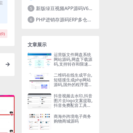
盗
新版绿豆视频APP源码V6.6 免授权插件版
5
PHP进销存源码ERP多仓库管理系统 手机版进销存 php网络版进销存小程序
6
(
0
)
文章展示
运营版文件网盘系统
网站源码,网盘下载源
码,支持转存和限速下
载,开通会员下载等等
二维码在线生成平台,
短链接生成php网站
源码,国外的程序需要
自己翻译
抖音视频去水印,抖音
图片去logo文案提取,
抖音免费配音工具大
全PHP源码
商海外跨境电子商务
购物商城源码