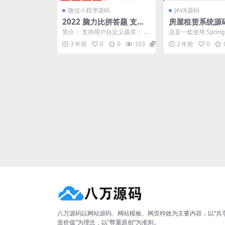
微信小程序源码
JAVA源码
2022 脑力比拼答题 支持
房屋租赁系统源
流量主 带最新题库文件 微
简介： 支持用户自定义题库； 源
这是一套使用 SpringB
信小程序
码自带题库另外用户也可以自行
e 开发的房屋租赁系
3 年前
0
0
103
10
2 年前
0
添加； 支持在线奖励...
长分析...
八万源码以网站源码、网站模板、网页特效为主要内容，以“共
造价值”为理念，以“尊重原创”为准则。