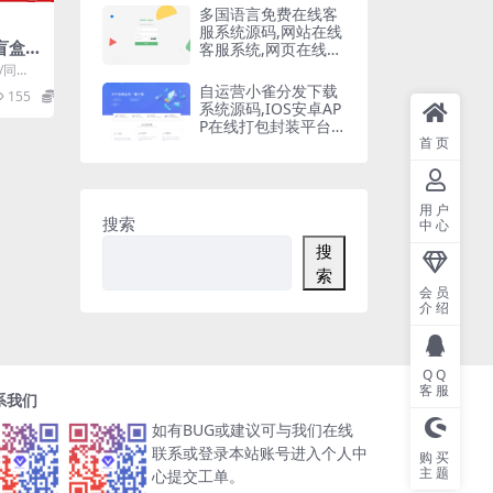
多国语言免费在线客
服系统源码,网站在线
单盲盒源
客服系统,网页在线客
服软件在线聊天通讯
/同
平台
码包含
自运营小雀分发下载
155
5
..
系统源码,IOS安卓AP
P在线打包封装平台,
苹果APP免签封装,ap
首页
p一键云打包
用户
搜索
中心
搜
索
会员
介绍
QQ
客服
系我们
如有BUG或建议可与我们在线
联系或登录本站账号进入个人中
购买
主题
心提交工单。