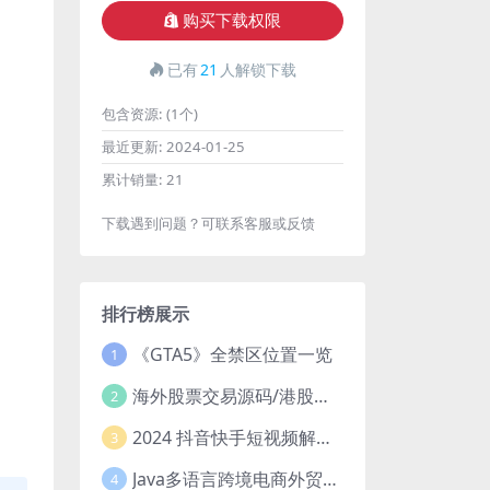
购买下载权限
已有
21
人解锁下载
包含资源:
(1个)
最近更新:
2024-01-25
累计销量:
21
下载遇到问题？可联系客服或反馈
排行榜展示
《GTA5》全禁区位置一览
1
海外股票交易源码/港股泰股/美股源码/印度股源码/马拉西亚股票源码/国际股票配资
2
2024 抖音快手短视频解析去水印php源码
3
Java多语言跨境电商外贸商城TikToKshop内嵌商城I商家入驻I一键铺
4