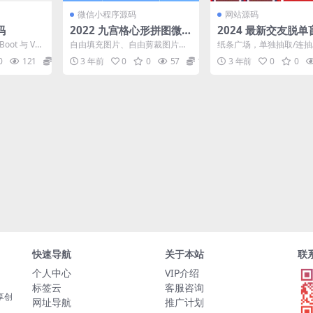
微信小程序源码
网站源码
码
2022 九宫格心形拼图微信
2024 最新交友脱
小程序源码 带流量主
码
oot 与 Vu
自由填充图片、自由剪裁图片
纸条广场，单独抽取/连抽
统源码，站
等。并带有流量主广告位，有需
城。盲盒交友脱单系统源
0
121
10
3 年前
0
0
57
10
3 年前
0
0
要的可以下载看看。
了学校、爱好、城市、地区.
快速导航
关于本站
联
个人中心
VIP介绍
标签云
客服咨询
享创
网址导航
推广计划