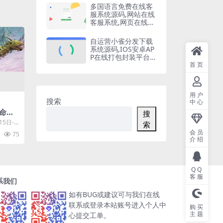
多国语言免费在线客
服系统源码,网站在线
客服系统,网页在线客
服软件在线聊天通讯
平台
自运营小雀分发下载
系统源码,IOS安卓AP
P在线打包封装平台,
苹果APP免签封装,ap
首页
p一键云打包
用户
搜索
中心
命
搜
先体
5日- S
索
..
会员
75
介绍
QQ
客服
系我们
如有BUG或建议可与我们在线
联系或登录本站账号进入个人中
购买
主题
心提交工单。