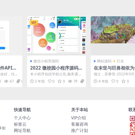
VIP
微信小程序源码
网站源码
行业
件API源
2022 微校园小程序源码
在末世与巨兽相依为
+教程
《漂泊牧歌》开启抢
已改好，往服
本小程序包括学校公告,服务通知,
瑞士，苏黎世-2022年9月1
验
，出现不能
校园新闻,校园风光,校园活动,校
tray Fawn Studio正式宣布.
0
67
61
3 年前
0
0
79
10
4 年前
0
0
..
历,课程表,失物...
快速导航
关于本站
联
个人中心
VIP介绍
标签云
客服咨询
享创
网址导航
推广计划