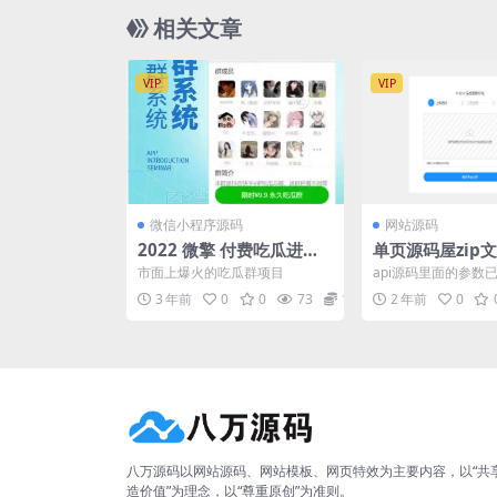
相关文章
VIP
VIP
微信小程序源码
网站源码
2022 微擎 付费吃瓜进群
单页源码屋zip文
系统源码v1.3
码
市面上爆火的吃瓜群项目
api源码里面的参数
务器或主机一丢就行
3 年前
0
0
73
10
2 年前
0
加密了就是加密次数达.
八万源码以网站源码、网站模板、网页特效为主要内容，以“共
造价值”为理念，以“尊重原创”为准则。