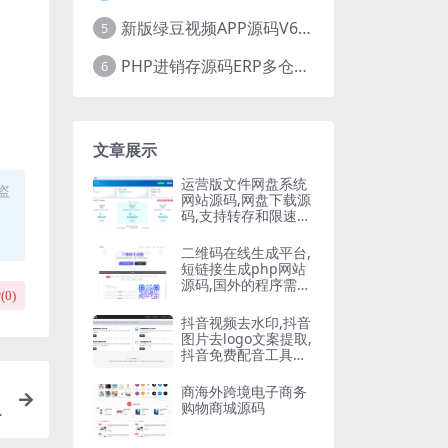
新版绿豆视频APP源码V6.6 免授权插件版
5
PHP进销存源码ERP多仓库管理系统 手机版进销存 php网络版进销存小程序
6
文章展示
运营版文件网盘系统
盗
网站源码,网盘下载源
码,支持转存和限速下
载,开通会员下载等等
二维码在线生成平台,
短链接生成php网站
源码,国外的程序需要
(
0
)
自己翻译
抖音视频去水印,抖音
图片去logo文案提取,
抖音免费配音工具大
全PHP源码
商海外跨境电子商务
购物商城源码