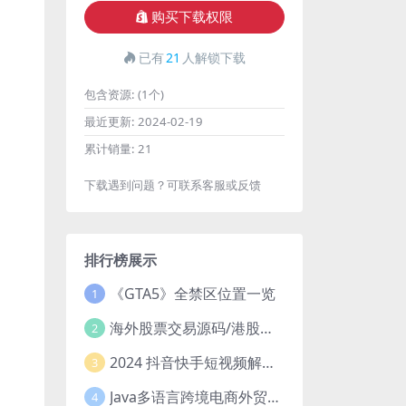
购买下载权限
已有
21
人解锁下载
包含资源:
(1个)
最近更新:
2024-02-19
累计销量:
21
下载遇到问题？可联系客服或反馈
排行榜展示
《GTA5》全禁区位置一览
1
海外股票交易源码/港股泰股/美股源码/印度股源码/马拉西亚股票源码/国际股票配资
2
2024 抖音快手短视频解析去水印php源码
3
Java多语言跨境电商外贸商城TikToKshop内嵌商城I商家入驻I一键铺
4