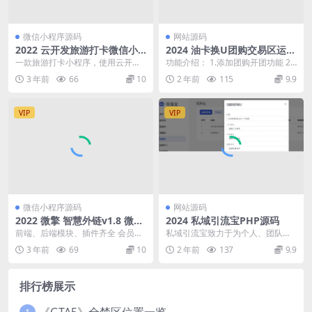
微信小程序源码
网站源码
2022 云开发旅游打卡微信小
2024 油卡换U团购交易区运营
程序源码
发卡源码
一款旅游打卡小程序，使用云开发
功能介绍： 1.添加团购开团功能 2.
技术，taro 构建 主要功能有：景点
添加交易区自由转卖功能 3.充值改
3 年前
66
10
2 年前
115
9.9
列表、景点详...
为U接口...
VIP
VIP
微信小程序源码
网站源码
2022 微擎 智慧外链v1.8 微信
2024 私域引流宝PHP源码
小程序源码
前端、后端模块、插件齐全 会员付
私域引流宝致力于为个人、团队提
费模式 √已上线 场景自动识别（微
供基于微信私域流量的推广、引流
3 年前
69
10
2 年前
137
9.9
信内、外、...
的效率工具。可减轻人...
排行榜展示
《GTA5》全禁区位置一览