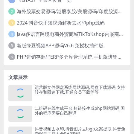
1
海外股票交易源码/港股泰股/美股源码/印度股源码/马拉西亚股票源码/国际股票配资
2
2024 抖音快手短视频解析去水印php源码
3
Java多语言跨境电商外贸商城TikToKshop内嵌商城I商家入驻I一键铺
4
新版绿豆视频APP源码V6.6 免授权插件版
5
PHP进销存源码ERP多仓库管理系统 手机版进销存 php网络版进销存小程序
6
文章展示
运营版文件网盘系统网站源码,网盘下载源码,支持
转存和限速下载,开通会员下载等等
二维码在线生成平台,短链接生成php网站源码,国
外的程序需要自己翻译
抖音视频去水印,抖音图片去logo文案提取,抖音免
费配音工具大全PHP源码