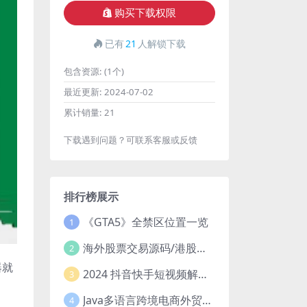
购买下载权限
已有
21
人解锁下载
包含资源:
(1个)
最近更新:
2024-07-02
累计销量:
21
下载遇到问题？可联系客服或反馈
排行榜展示
《GTA5》全禁区位置一览
1
海外股票交易源码/港股泰股/美股源码/印度股源码/马拉西亚股票源码/国际股票配资
2
器就
2024 抖音快手短视频解析去水印php源码
3
Java多语言跨境电商外贸商城TikToKshop内嵌商城I商家入驻I一键铺
4