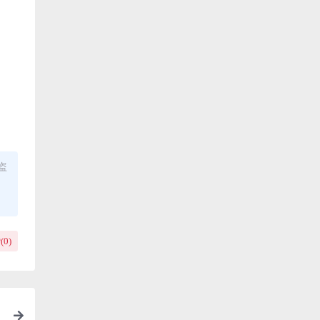
盗
(
0
)