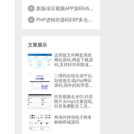
新版绿豆视频APP源码V6.6 免授权插件版
5
PHP进销存源码ERP多仓库管理系统 手机版进销存 php网络版进销存小程序
6
文章展示
运营版文件网盘系统
网站源码,网盘下载源
码,支持转存和限速下
载,开通会员下载等等
二维码在线生成平台,
短链接生成php网站
源码,国外的程序需要
自己翻译
抖音视频去水印,抖音
图片去logo文案提取,
抖音免费配音工具大
全PHP源码
商海外跨境电子商务
购物商城源码