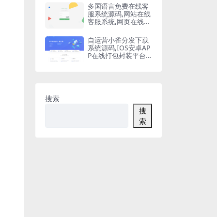
多国语言免费在线客
服系统源码,网站在线
客服系统,网页在线客
服软件在线聊天通讯
平台
自运营小雀分发下载
系统源码,IOS安卓AP
P在线打包封装平台,
苹果APP免签封装,ap
p一键云打包
搜索
搜
索