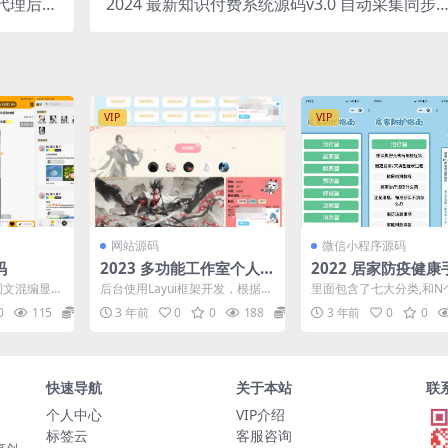
板代理后台
2024 最新知识付费系统源码v3.0 自动采集同步
付商业版
插件 整站版
VIP
VIP
网站源码
微信小程序源码
码
2023 多功能工作室个人引
2022 居家防疫健康
导页源码 后台版V2.4
微信小程序源码
了图文混编显
后台使用Layui框架开发，根据大
里面包含了七大分类,和N
lide 图片加
家的建议已经把大家需要的功能
类 基本都全了,中招的时
0
115
5
3 年前
0
0
188
5
3 年前
0
0
都加上了。
靠这个来给自己认知...
快速导航
关于本站
联
个人中心
VIP介绍
标签云
客服咨询