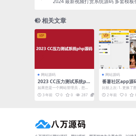
2024 最新视频打赏系统源码 多套模
对接支
相关文章
VIP
VIP
网站源码
网站源码
2023 CC压力测试系统ph
番薯社区app源
p源码
如果您是一个网站管理员，您一
比较上次: 1. 更换
定知道有时候您的网站会因为流
示，使用 setspan+g
3 年前
0
0
287
5
2 年前
0
量过高而崩溃。这时候，您...
载...