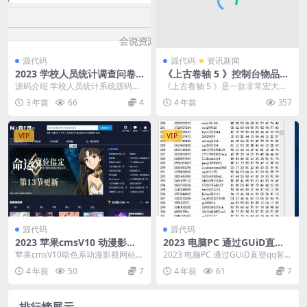
源代码
源代码
资讯新闻
2023 学校人员统计调查问卷
《上古卷轴 5 》控制台物品获
表系统源码
得代码5—武器、怪物
源码介绍 学校人员统计系统源码调
《上古卷轴 5 》是一款非常宏大的
查问卷表(学校人员统计系统源码怎
史诗制开放游戏，想必有很多小伙
3 年前
66
4
4 年前
357
么做)，简单源码...
伴都进游戏体验过...
VIP
VIP
源代码
源代码
2023 苹果cmsV10 动漫影视
2023 电脑PC 通过GUiD直登q
网站主题模板
q客户端
苹果cmsV10暗色系动漫影视网站模
2023 电脑PC 通过GUiD直登qq客
板 带留言、会员中心、评论等功能
户端
4 年前
50
7
4 年前
61
7
这苹果cms...
排行榜展示