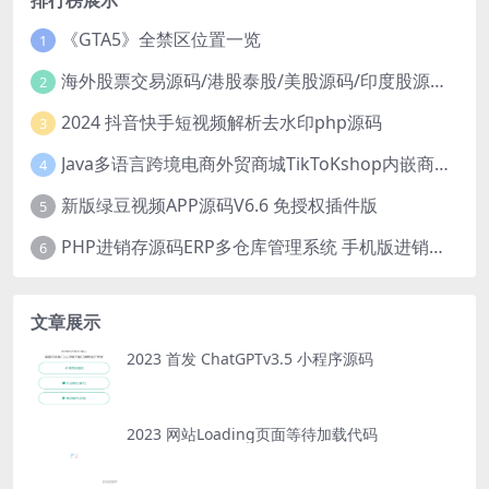
《GTA5》全禁区位置一览
1
海外股票交易源码/港股泰股/美股源码/印度股源码/马拉西亚股票源码/国际股票配资
2
2024 抖音快手短视频解析去水印php源码
3
Java多语言跨境电商外贸商城TikToKshop内嵌商城I商家入驻I一键铺
4
新版绿豆视频APP源码V6.6 免授权插件版
5
PHP进销存源码ERP多仓库管理系统 手机版进销存 php网络版进销存小程序
6
文章展示
2023 首发 ChatGPTv3.5 小程序源码
2023 网站Loading页面等待加载代码