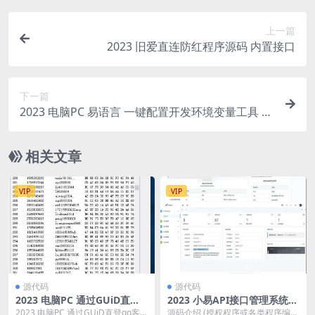
上一篇
2023 旧爱直连防红程序源码 内置接口
下一篇
2023 电脑PC 易语言 一键配置开发环境变量工具 附
源码
相关文章
VIP
VIP
源代码
源代码
2023 电脑PC 通过GUiD直登q
2023 小易API接口管理系统P
q客户端
HP源码
2023 电脑PC 通过GUiD直登qq客
源码介绍 (授权程序或各类程序编写