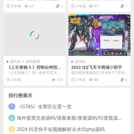
户端
集成) 本系统不支持在线更新请下载
3 年前
61
7
4 年前
57
1
全新安装包 ...
VIP
源代码
资讯新闻
源代码
《上古卷轴 5 》控制台特技代
2023 QQ飞车卡商城小助手
码2—开锁、潜行、偷窃、口
《上古卷轴 5 》是一款非常宏大的
提供提前体验QQ飞车的A S T车特
才
史诗制开放游戏，想必有很多小伙
效如觉得特效手感好用请支持购买
4 年前
573
3 年前
90
4
伴都进游戏体验过...
正版
排行榜展示
《GTA5》全禁区位置一览
1
海外股票交易源码/港股泰股/美股源码/印度股源码/马拉西亚股票源码/国际股票配资
2
2024 抖音快手短视频解析去水印php源码
3