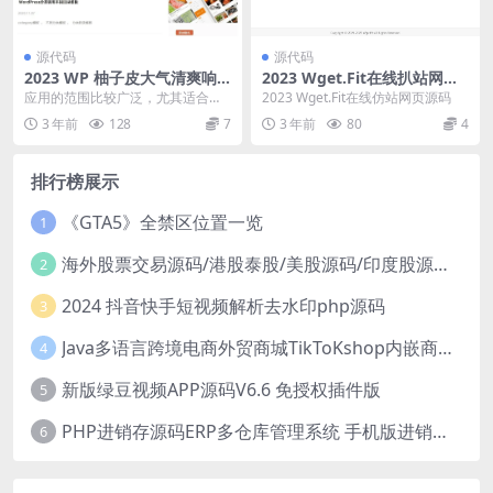
源代码
源代码
2023 WP 柚子皮大气清爽响
2023 Wget.Fit在线扒站网页
应式主题模板源码
源码
应用的范围比较广泛，尤其适合各
2023 Wget.Fit在线仿站网页源码
种互联网人士的个人博客主题，包
3 年前
128
7
3 年前
80
4
括产品经理，互联网运...
排行榜展示
《GTA5》全禁区位置一览
1
海外股票交易源码/港股泰股/美股源码/印度股源码/马拉西亚股票源码/国际股票配资
2
2024 抖音快手短视频解析去水印php源码
3
Java多语言跨境电商外贸商城TikToKshop内嵌商城I商家入驻I一键铺
4
新版绿豆视频APP源码V6.6 免授权插件版
5
PHP进销存源码ERP多仓库管理系统 手机版进销存 php网络版进销存小程序
6