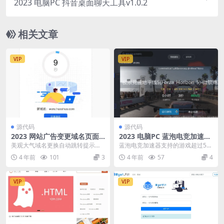
2023 电脑PC 抖音桌面聊天工具v1.0.2
相关文章
VIP
VIP
源代码
源代码
2023 网站广告变更域名页面h
2023 电脑PC 蓝泡电竞加速器
tml源码
解锁无限时间版
美观大气域名更换自动跳转提示页
蓝泡电竞加速器支持的游戏超过50
面网址更换倒计时跳转中转页源码
0+，但只能免费加速1小时，之后
4 年前
101
3
4 年前
57
4
个性化域名跳转htm...
就得每隔一小时手...
VIP
VIP