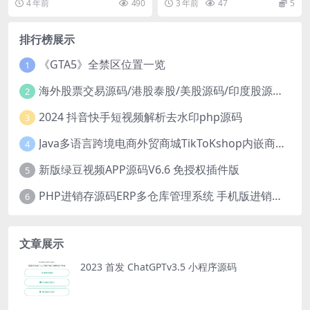
4 年前
490
3 年前
47
5
伴都进游戏体验过...
简单，涂鸦笔一抹，...
排行榜展示
《GTA5》全禁区位置一览
1
海外股票交易源码/港股泰股/美股源码/印度股源码/马拉西亚股票源码/国际股票配资
2
2024 抖音快手短视频解析去水印php源码
3
Java多语言跨境电商外贸商城TikToKshop内嵌商城I商家入驻I一键铺
4
新版绿豆视频APP源码V6.6 免授权插件版
5
PHP进销存源码ERP多仓库管理系统 手机版进销存 php网络版进销存小程序
6
文章展示
2023 首发 ChatGPTv3.5 小程序源码