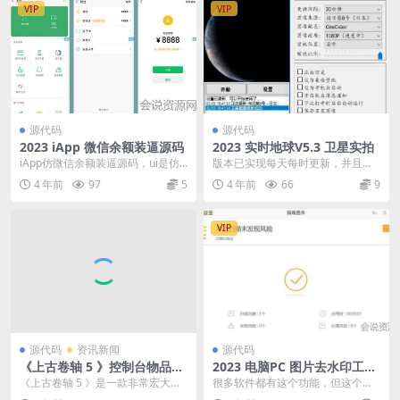
VIP
VIP
源代码
源代码
2023 iApp 微信余额装逼源码
2023 实时地球V5.3 卫星实拍
iApp仿微信余额装逼源码，ui是仿
版本已实现每天每时更新，并且实
的mdui这种的，有兴趣的可以研究
现了同步同时给地球指即时照片。
4 年前
97
5
4 年前
66
9
一下！
其中提供的地球高清...
VIP
源代码
资讯新闻
源代码
《上古卷轴 5 》控制台物品获
2023 电脑PC 图片去水印工具
得代码4—装备
Inpaint v9.1 单文件版
《上古卷轴 5 》是一款非常宏大的
很多软件都有这个功能，但这个算
史诗制开放游戏，想必有很多小伙
法非常自然，软件小巧。 而且极为