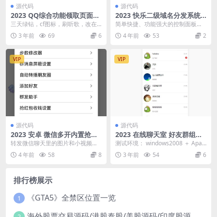
源代码
源代码
2023 QQ综合功能领取页面源
2023 快乐二级域名分发系统
码
源码v1.2 重置版
三天绿钻，cf图标，刷听歌，改在
简单快捷、功能强大的控制面板。
线，领SVIP聚合 塔建教程php5.6
主打稳定长久稳定客户，控制面板
3 年前
69
6
4 年前
53
2
上传主...
无任何广告，让我们伴...
VIP
VIP
源代码
源代码
2023 安卓 微信多开内置抢红
2023 在线聊天室 好友群组朋
包多功能小助手
友圈功能源码
转发微信聊天里的图片和小视频到
测试环境： windows2008 ＋ Apac
朋友圈 -转发聊天里的多张图片（最
he2.4 ＋ php5.6 ＋...
4 年前
58
8
3 年前
54
6
多9张）到朋友圈...
排行榜展示
《GTA5》全禁区位置一览
1
海外股票交易源码/港股泰股/美股源码/印度股源码/马拉西亚股票源码/国际股票配资
2