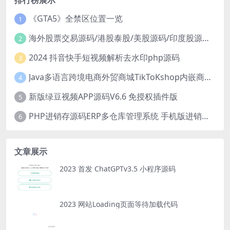
《GTA5》全禁区位置一览
1
海外股票交易源码/港股泰股/美股源码/印度股源码/马拉西亚股票源码/国际股票配资
2
2024 抖音快手短视频解析去水印php源码
3
Java多语言跨境电商外贸商城TikToKshop内嵌商城I商家入驻I一键铺
4
新版绿豆视频APP源码V6.6 免授权插件版
5
PHP进销存源码ERP多仓库管理系统 手机版进销存 php网络版进销存小程序
6
文章展示
2023 首发 ChatGPTv3.5 小程序源码
2023 网站Loading页面等待加载代码