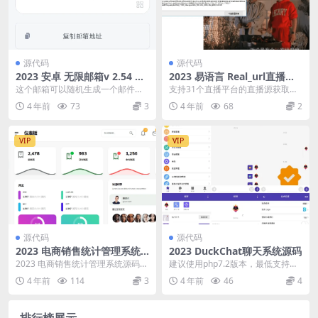
源代码
源代码
2023 安卓 无限邮箱v 2.54 汉
2023 易语言 Real_url直播源
化版
获取工具源码
这个邮箱可以随机生成一个邮件地
支持31个直播平台的直播源获取，
址方便临时注册一些东西，软件原
直播流地址有使用时效(一直播放不
4 年前
73
3
4 年前
68
2
版纯英文，软件已经汉...
影响),失效时需...
VIP
VIP
源代码
源代码
2023 电商销售统计管理系统
2023 DuckChat聊天系统源码
源码
2023 电商销售统计管理系统源码
建议使用php7.2版本，最低支持版
全是单页 非常好看
本为php5.6，我没研究明白，这东
4 年前
114
3
4 年前
46
4
西可以不...
排行榜展示