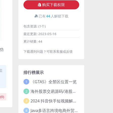
购买下载权限
已有
44
人解锁下载
包含资源:
(1个)
最近更新:
2023-05-16
累计销量:
44
功
下载遇到问题？可联系客服或反馈
盗
排行榜展示
《GTA5》全禁区位置一览
1
海外股票交易源码/港股泰股/美股源码/印度股源码/马拉西亚股票源码/国际股票配资
2
(
0
)
2024 抖音快手短视频解析去水印php源码
3
Java多语言跨境电商外贸商城TikToKshop内嵌商城I商家入驻I一键铺
4