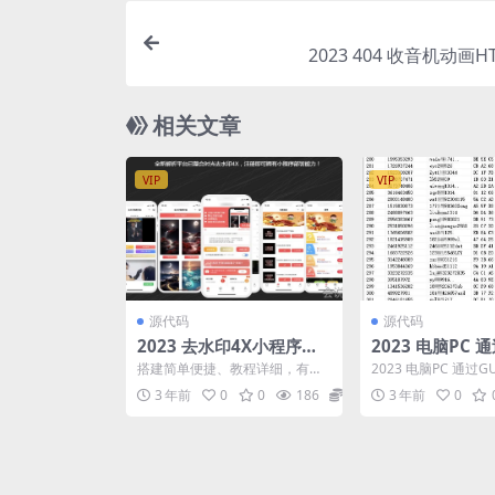
2023 404 收音机动画
相关文章
VIP
VIP
源代码
源代码
2023 去水印4X小程序源
2023 电脑PC 通
码 带流量主 附视频教程
直登qq客户端
搭建简单便捷、教程详细，有手
2023 电脑PC 通过G
就会 开通流量主后 会有横幅,激
客户端
3 年前
0
0
186
3
3 年前
0
励视频,插屏广告, ...