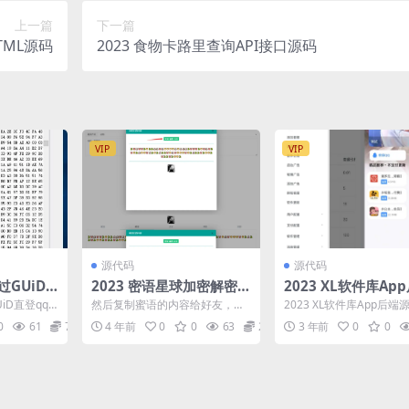
上一篇
下一篇
HTML源码
2023 食物卡路里查询API接口源码
VIP
VIP
源代码
源代码
过GUiD
2023 密语星球加密解密P
2023 XL软件库Ap
HP源码
源码 可自定义易支付
UiD直登qq
然后复制蜜语的内容给好友，然
2023 XL软件库App后端
版
后让他们访问我们的网站就好了
自定义易支付 完整版 安
0
61
7
4 年前
0
0
63
2
3 年前
0
0
好友在破译功能中，输入...
先导入sq...