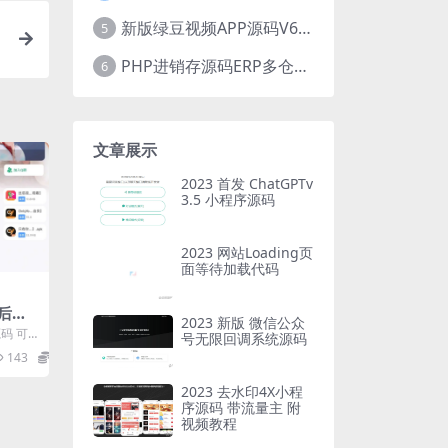
新版绿豆视频APP源码V6.6 免授权插件版
5
PHP进销存源码ERP多仓库管理系统 手机版进销存 php网络版进销存小程序
6
文章展示
2023 首发 ChatGPTv
3.5 小程序源码
2023 网站Loading页
面等待加载代码
p后端
2023 新版 微信公众
 完整
源码 可
号无限回调系统源码
装教程
143
4
2023 去水印4X小程
序源码 带流量主 附
视频教程