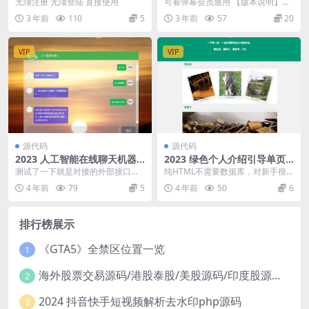
版
1.0 去广告极简版
无须注册 无须登陆 直接使用
可看弹幕会员通用 【版本说明】：
极简 通用手机会员 适配遥控器 去
3 年前
110
5
3 年前
57
20
广告 小爱提取...
VIP
VIP
源代码
源代码
2023 人工智能在线聊天机器
2023 绿色个人介绍引导单页h
人网页HTML源码
tml源码
测试了一下就是对接的外部接口，
纯HTML不需要数据库，对新手很
无加密有能力的可以二开。使用教
简单，图片目录image，信息在根
4 年前
79
5
4 年前
50
6
程，上传主机，服务器...
目录index...
排行榜展示
《GTA5》全禁区位置一览
1
海外股票交易源码/港股泰股/美股源码/印度股源码/马拉西亚股票源码/国际股票配资
2
2024 抖音快手短视频解析去水印php源码
3