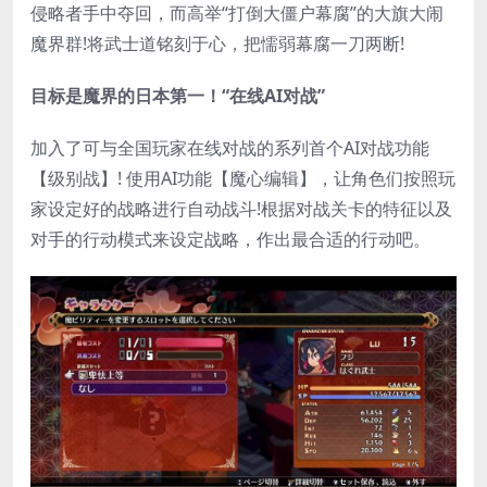
侵略者手中夺回，而高举“打倒大僵户幕腐”的大旗大闹
魔界群!将武士道铭刻于心，把懦弱幕腐一刀两断!
目标是魔界的日本第一！“在线AI对战”
加入了可与全国玩家在线对战的系列首个AI对战功能
【级别战】! 使用AI功能【魔心编辑】，让角色们按照玩
家设定好的战略进行自动战斗!根据对战关卡的特征以及
对手的行动模式来设定战略，作出最合适的行动吧。