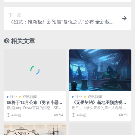
下一篇
《如龙：维新极》新预告“复仇之刃”公布 全新截图
赏
相关文章
行业
资讯新闻
行业
资讯新闻
SE将于12月公布《勇者斗恶
《无畏契约》新地图预热视频
龙》新情报 或带来正统新作
公布 1月10日正式上线
根据Jump Festa官网的消息，SE将
近日，由拳头开发的第一人称射击
会参加12月17-18日举办的2022...
游戏《无畏契约》公布了预热视
4 年前
54
4 年前
59
频，视频中显示了新地图...