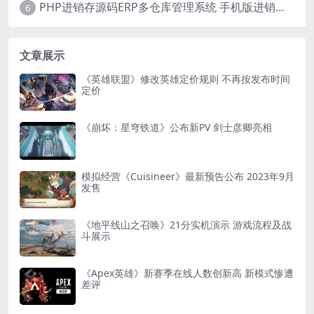
PHP进销存源码ERP多仓库管理系统 手机版进销存 php网络版进销存小程序
6
文章展示
《英雄联盟》修改英雄定价规则 不再按发布时间
定价
《崩坏：星穹铁道》公布新PV 剑士彦卿亮相
模拟经营《Cuisineer》最新预告公布 2023年9月
发售
《地平线山之召唤》21分实机演示 游戏流程及战
斗展示
《Apex英雄》新赛季在线人数创新高 新模式惨遭
差评