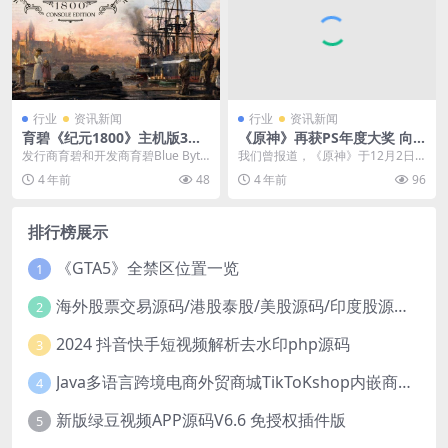
行业
资讯新闻
行业
资讯新闻
育碧《纪元1800》主机版3月1
《原神》再获PS年度大奖 向
6日推出
玩家发放800原石奖励
发行商育碧和开发商育碧Blue Byte
我们曾报道，《原神》于12月2日
宣布，《纪元1800》主机版将于3
获得了由PS颁发的合作伙伴年度奖
4 年前
48
4 年前
96
月16...
项。今日，为庆祝...
排行榜展示
《GTA5》全禁区位置一览
1
海外股票交易源码/港股泰股/美股源码/印度股源码/马拉西亚股票源码/国际股票配资
2
2024 抖音快手短视频解析去水印php源码
3
Java多语言跨境电商外贸商城TikToKshop内嵌商城I商家入驻I一键铺
4
新版绿豆视频APP源码V6.6 免授权插件版
5