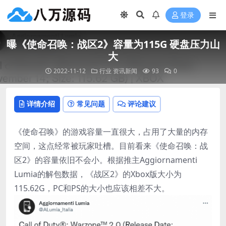
登录
曝《使命召唤：战区2》容量为115G 硬盘压力山
大
2022-11-12
行业
资讯新闻
93
0
详情介绍
常见问题
评论建议
《使命召唤》的游戏容量一直很大，占用了大量的内存
空间，这点经常被玩家吐槽。目前看来《使命召唤：战
区2》的容量依旧不会小。根据推主Aggiornamenti
Lumia的解包数据，《战区2》的Xbox版大小为
115.62G，PC和PS的大小也应该相差不大。