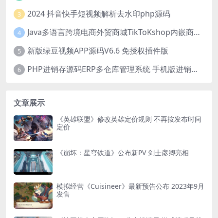
2024 抖音快手短视频解析去水印php源码
3
Java多语言跨境电商外贸商城TikToKshop内嵌商城I商家入驻I一键铺
4
新版绿豆视频APP源码V6.6 免授权插件版
5
PHP进销存源码ERP多仓库管理系统 手机版进销存 php网络版进销存小程序
6
文章展示
《英雄联盟》修改英雄定价规则 不再按发布时间
定价
《崩坏：星穹铁道》公布新PV 剑士彦卿亮相
模拟经营《Cuisineer》最新预告公布 2023年9月
发售