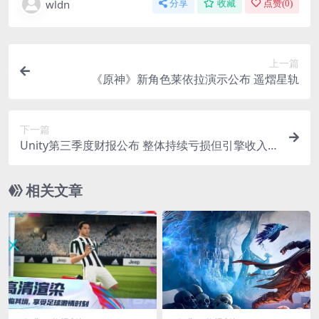
wldn
分享
收藏
点赞(
0
)
上一篇
《原神》新角色莱依拉演示公布 遥熠星轨
下一篇
Unity第三季度财报公布 整体持续亏损但引擎收入
提升
相关文章