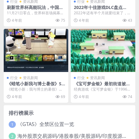
行业
资讯新闻
行业
资讯新闻
刷新世界杯高能玩法，中国移
2022年十佳游戏DLC盘点
动5G云游戏“指尖赛场”
《茶杯头》《怪猎曙光》在列
11月21日零点，世界杯首场揭幕战
2022年还有半个月就要结束了，在
一触即燃。32支球队，64场赛事蓄
这一年中有许多游戏发售，此外也
4 年前
75
4 年前
43
势待发，本届...
有很多优秀的游戏...
行业
资讯新闻
行业
资讯新闻
《蜡笔小新我与博士暑假》St
《宝可梦金银》最初街道被玩
eam国区价格永降至199元
家用近71小时还原，完成534
《蜡笔小新：我与博士的暑假》在S
经典游戏《宝可梦金银》于1996年
棵树
team国区的售价永久降低。本作现
登陆GB平台，相信不少老玩家还有
4 年前
69
4 年前
74
已从269元降...
印象，近日一位...
排行榜展示
《GTA5》全禁区位置一览
1
海外股票交易源码/港股泰股/美股源码/印度股源码/马拉西亚股票源码/国际股票配资
2