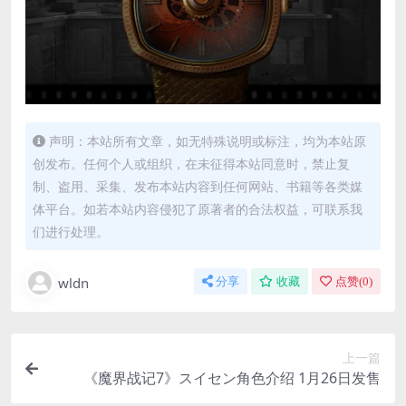
声明：本站所有文章，如无特殊说明或标注，均为本站原
创发布。任何个人或组织，在未征得本站同意时，禁止复
制、盗用、采集、发布本站内容到任何网站、书籍等各类媒
体平台。如若本站内容侵犯了原著者的合法权益，可联系我
们进行处理。
wldn
分享
收藏
点赞(
0
)
上一篇
《魔界战记7》スイセン角色介绍 1月26日发售