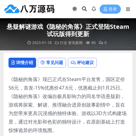
登录
悬疑解谜游戏《隐秘的角落》正式登陆Steam
试玩版得到更新
2023-01-18
行业
资讯新闻
90
0
详情介绍
常见问题
评论建议
《隐秘的角落》现已正式在Steam平台发售，国区定价
56元，首发-15%优惠价47.6元，优惠截止到1月25日。
《隐秘的角落》改编自极具影响力的同名华语悬疑剧，
游戏将探索、解谜、推理融合进原创故事剧情中，旨在
为您带来更具沉浸感的独特体验。游戏以3D方式构建场
景，通过对光影和色彩的独特设计，在原剧基础上打造
惊悚诡异的环境氛围。