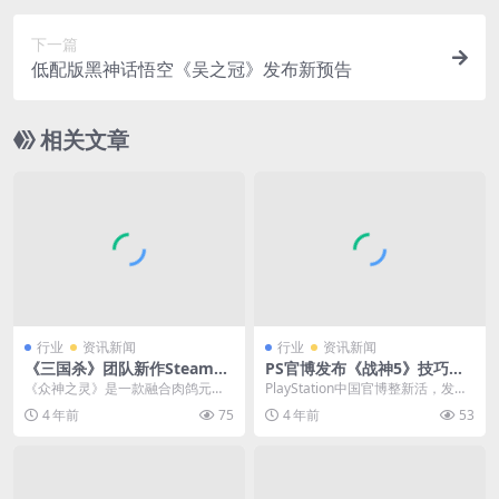
下一篇
低配版黑神话悟空《吴之冠》发布新预告
相关文章
行业
资讯新闻
行业
资讯新闻
《三国杀》团队新作Steam页
PS官博发布《战神5》技巧测
面上线 试玩Demo即将推出
试题 试试你能得几分？
《众神之灵》是一款融合肉鸽元素
PlayStation中国官博整新活，发布
和卡牌玩法的策略游戏，由《三国
了一套《战神：诸神黄昏》“技巧命
4 年前
75
4 年前
53
杀》团队打造。目前游...
题人密...