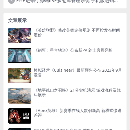
PHP进销存源码ERP多仓库管理系统 手机版进销存 php网络版进销存小程序
6
文章展示
《英雄联盟》修改英雄定价规则 不再按发布时间
定价
《崩坏：星穹铁道》公布新PV 剑士彦卿亮相
模拟经营《Cuisineer》最新预告公布 2023年9月
发售
《地平线山之召唤》21分实机演示 游戏流程及战
斗展示
《Apex英雄》新赛季在线人数创新高 新模式惨遭
差评