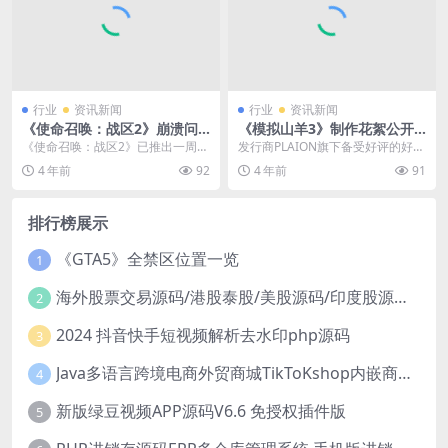
行业
资讯新闻
行业
资讯新闻
《使命召唤：战区2》崩溃问
《模拟山羊3》制作花絮公开
题令玩家抓狂 官方正在解决
工作人员逼真模拟山羊动作
《使命召唤：战区2》已推出一周的
发行商PLAION旗下备受好评的好评
时间了，但游戏的崩溃问题仍然在
游戏PS5版《模拟山羊3》的实体版
4 年前
92
4 年前
91
被玩家们吐槽。在《...
将于12月...
排行榜展示
《GTA5》全禁区位置一览
1
海外股票交易源码/港股泰股/美股源码/印度股源码/马拉西亚股票源码/国际股票配资
2
2024 抖音快手短视频解析去水印php源码
3
Java多语言跨境电商外贸商城TikToKshop内嵌商城I商家入驻I一键铺
4
新版绿豆视频APP源码V6.6 免授权插件版
5