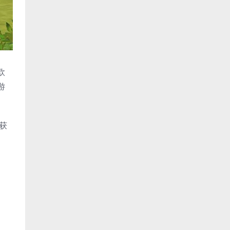
欧
游
获