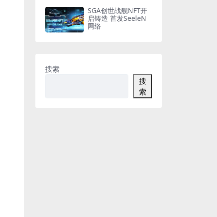
SGA创世战舰NFT开
启铸造 首发SeeleN
网络
搜索
搜
索