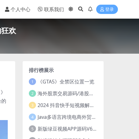
个人中心
联系我们
登录
的狂欢
排行榜展示
《GTA5》全禁区位置一览
1
名》
海外股票交易源码/港股泰股/美股源码/印度股源码/马拉西亚股票源码/国际股票配资
2
台的
2024 抖音快手短视频解析去水印php源码
3
Java多语言跨境电商外贸商城TikToKshop内嵌商城I商家入驻I一键铺
4
新版绿豆视频APP源码V6.6 免授权插件版
5