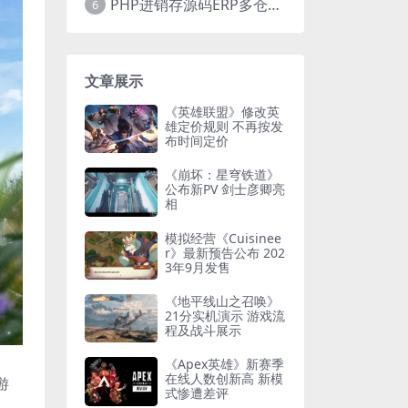
PHP进销存源码ERP多仓库管理系统 手机版进销存 php网络版进销存小程序
6
文章展示
《英雄联盟》修改英
雄定价规则 不再按发
布时间定价
《崩坏：星穹铁道》
公布新PV 剑士彦卿亮
相
模拟经营《Cuisinee
r》最新预告公布 202
3年9月发售
《地平线山之召唤》
21分实机演示 游戏流
程及战斗展示
《Apex英雄》新赛季
在线人数创新高 新模
游
式惨遭差评