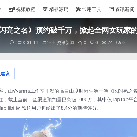
视频教程
精品源码
常用工具
资讯新闻
闪亮之名》预约破千万，掀起全网女玩家
2023-01-14
行业
资讯新闻
0
0
74
0
论建议
，由Vvanna工作室开发的高自由度时尚生活手游《以闪亮之
截止当前，全渠道预约量已突破1000万，其中仅TapTap平
ilibili的预约用户也给出了8.4分的期待评分。