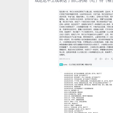
戏迟迟不上线表达了自己的期（吐）待（槽