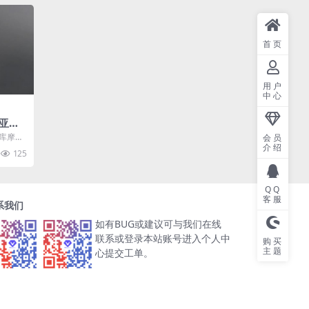
首页
用户
中心
亚洲
美术画
特库摩发
会员
介绍
目前个
125
QQ
客服
系我们
如有BUG或建议可与我们在线
联系或登录本站账号进入个人中
购买
主题
心提交工单。