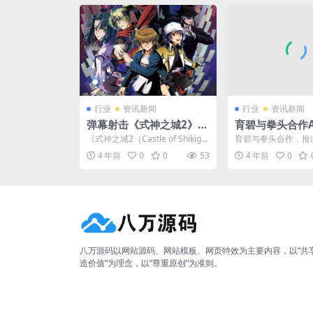
行业
资讯新闻
行业
资讯新闻
弹幕射击《式神之城2》将
育碧与拳头合作A
登陆NS 2023年4月13日
力于解决多人游
《式神之城2（Castle of Shikiga
育碧与拳头合作，推
发售
内容
mi 2）》是科乐美旗下的弹幕
危害通信（Zero Harm
4 年前
0
0
53
4 年前
0
射...
s）”...
八万源码以网站源码、网站模板、网页特效为主要内容，以“共
造价值”为理念，以“尊重原创”为准则。