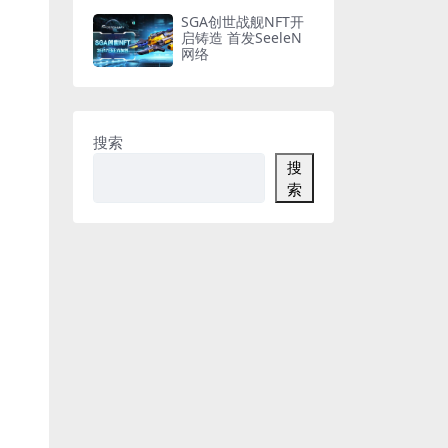
SGA创世战舰NFT开
启铸造 首发SeeleN
网络
搜索
搜
索