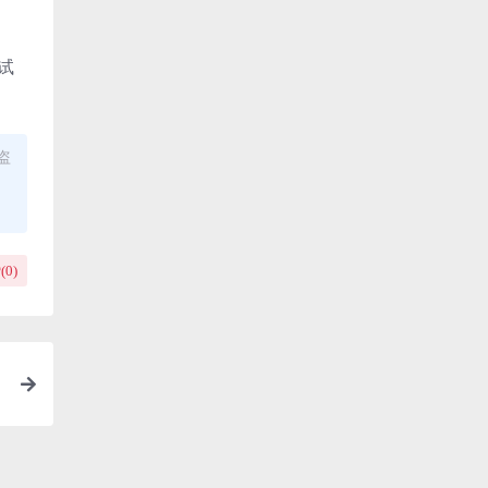
试
盗
(
0
)