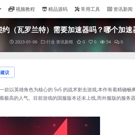
视频教程
精品源码
常用工具
资讯新闻
契约（瓦罗兰特）需要加速器吗？哪个加速
2023-01-06
行业
资讯新闻
0
0
54
0
论建议
发的一款以英雄角色为核心的 5v5 的战术射击游戏,本作有着精确畅
有着极高的人气。目前游戏的国服版本还未上线,而外服版的服务
。