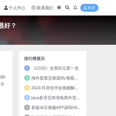
个人中心
联系我们
登录
器好？
排行榜展示
《GTA5》全禁区位置一览
1
爽的
海外股票交易源码/港股泰股/美股源码/印度股源码/马拉西亚股票源码/国际股票配资
2
器不
2024 抖音快手短视频解析去水印php源码
3
Java多语言跨境电商外贸商城TikToKshop内嵌商城I商家入驻I一键铺
4
新版绿豆视频APP源码V6.6 免授权插件版
5