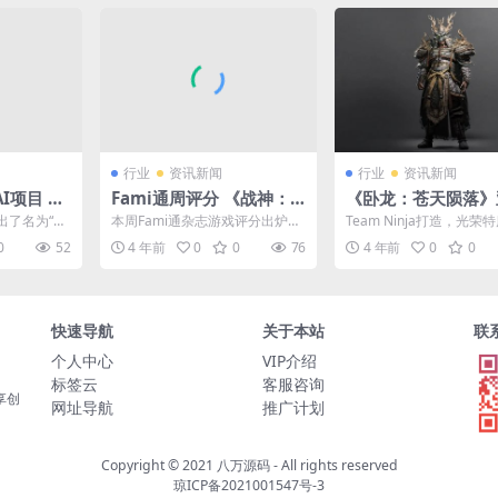
行业
资讯新闻
行业
资讯新闻
I项目 致
Fami通周评分 《战神：
《卧龙：苍天陨落》
戏中有害
诸神黄昏》36分步入白金
限定典藏版公布 含
出了名为“零
本周Fami通杂志游戏评分出炉，
Team Ninja打造，光荣
殿堂
集
 in Comm
本次测评了7款游戏，其中有两款
行的《卧龙：苍天陨落》
0
52
4 年前
0
0
76
4 年前
0
0
步入白金殿堂，分别...
版本已经开启了...
快速导航
关于本站
联
个人中心
VIP介绍
标签云
客服咨询
享创
网址导航
推广计划
Copyright © 2021
八万源码
- All rights reserved
琼ICP备2021001547号-3