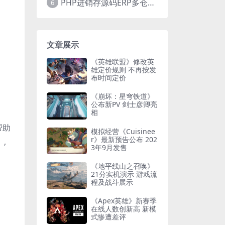
PHP进销存源码ERP多仓库管理系统 手机版进销存 php网络版进销存小程序
6
文章展示
《英雄联盟》修改英
雄定价规则 不再按发
布时间定价
《崩坏：星穹铁道》
公布新PV 剑士彦卿亮
相
帮助
模拟经营《Cuisinee
r》最新预告公布 202
,
3年9月发售
《地平线山之召唤》
21分实机演示 游戏流
程及战斗展示
《Apex英雄》新赛季
在线人数创新高 新模
式惨遭差评