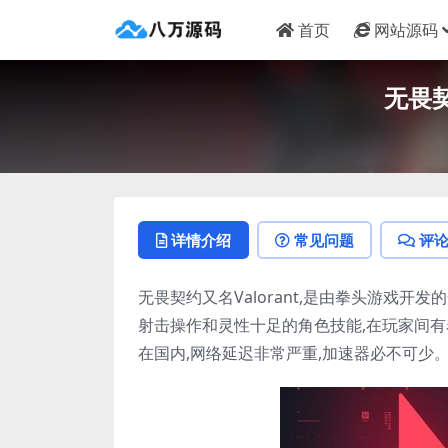
首页
网站源码
无畏
详情介绍
常见问题
评
无畏契约又名Valorant,是由拳头游戏开
射击操作和灵性十足的角色技能,在玩家间
在国内,网络延迟非常严重,加速器必不可少