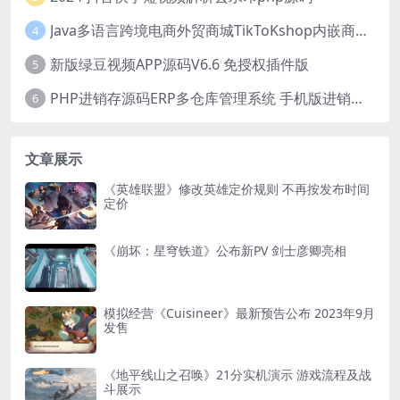
Java多语言跨境电商外贸商城TikToKshop内嵌商城I商家入驻I一键铺
4
新版绿豆视频APP源码V6.6 免授权插件版
5
PHP进销存源码ERP多仓库管理系统 手机版进销存 php网络版进销存小程序
6
文章展示
《英雄联盟》修改英雄定价规则 不再按发布时间
定价
《崩坏：星穹铁道》公布新PV 剑士彦卿亮相
模拟经营《Cuisineer》最新预告公布 2023年9月
发售
《地平线山之召唤》21分实机演示 游戏流程及战
斗展示