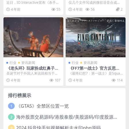
级为《杀手暗杀世界》
配音合成网页源码
近日，IO Interactive宣布《杀手
仅几个文件写成的微软语音合成接
3》将于1月26日免费升级为《杀手
口，调用的是官方api，亲测合成很
4 年前
55
4 年前
56
2
暗...
快， 大家总听到...
行业
资讯新闻
行业
资讯新闻
《老头环》玩家扮成红鼻子驯
《FF7第一战士》官方反思失
鹿 在斗技场“友好互动”
败原因：氪金内容太单薄
圣诞节对于外国人来说就相当于我
《最终幻想7：第一战士》是Squar
们的“春节”，这样盛大的节日人们会
e Enix与Ateam合作开发的吃鸡手
4 年前
107
4 年前
114
布置圣诞树、礼物...
游，...
排行榜展示
《GTA5》全禁区位置一览
1
海外股票交易源码/港股泰股/美股源码/印度股源码/马拉西亚股票源码/国际股票配资
2
2024 抖音快手短视频解析去水印php源码
3