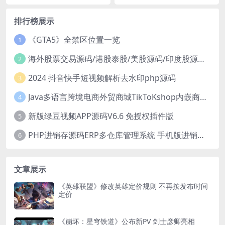
排行榜展示
《GTA5》全禁区位置一览
1
海外股票交易源码/港股泰股/美股源码/印度股源码/马拉西亚股票源码/国际股票配资
2
2024 抖音快手短视频解析去水印php源码
3
Java多语言跨境电商外贸商城TikToKshop内嵌商城I商家入驻I一键铺
4
新版绿豆视频APP源码V6.6 免授权插件版
5
PHP进销存源码ERP多仓库管理系统 手机版进销存 php网络版进销存小程序
6
文章展示
《英雄联盟》修改英雄定价规则 不再按发布时间
定价
《崩坏：星穹铁道》公布新PV 剑士彦卿亮相