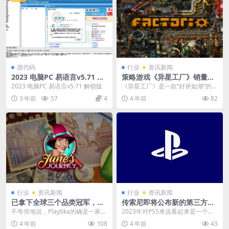
源代码
行业
资讯新闻
2023 电脑PC 易语言v5.71 解
策略游戏《异星工厂》销量破
锁版
350万份 将推出DLC内容
2023 电脑PC 易语言v5.71 解锁版
《异星工厂》是一款“好评如潮”的策
略游戏，近日本作的开发商Wube S
3 年前
57
4
4 年前
82
oftwa...
行业
资讯新闻
行业
资讯新闻
已拿下全球三个品类冠军，这
传索尼即将公布新的第三方游
家欧美大佬新游戏盯上了“合并
戏 登陆PS5
不夸张地说，Playtika的确是一家业
2023年对PS5来说看起来是一个游
战斗”！
内少见的公司“怪才”：这家以开发棋
戏满满的一年，有重磅独占游戏，
4 年前
108
4 年前
43
牌游戏...
比如《漫威蜘蛛...