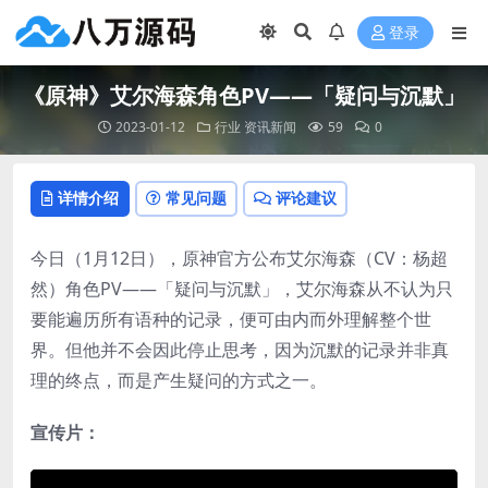
登录
《原神》艾尔海森角色PV——「疑问与沉默」
2023-01-12
行业
资讯新闻
59
0
详情介绍
常见问题
评论建议
今日（1月12日），原神官方公布艾尔海森（CV：杨超
然）角色PV——「疑问与沉默」，艾尔海森从不认为只
要能遍历所有语种的记录，便可由内而外理解整个世
界。但他并不会因此停止思考，因为沉默的记录并非真
理的终点，而是产生疑问的方式之一。
宣传片：