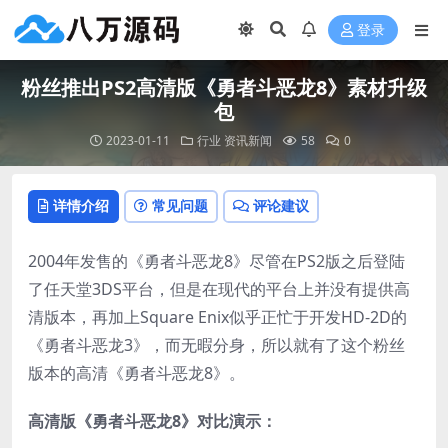
登录
粉丝推出PS2高清版《勇者斗恶龙8》素材升级
包
2023-01-11
行业
资讯新闻
58
0
详情介绍
常见问题
评论建议
2004年发售的《勇者斗恶龙8》尽管在PS2版之后登陆
了任天堂3DS平台，但是在现代的平台上并没有提供高
清版本，再加上Square Enix似乎正忙于开发HD-2D的
《勇者斗恶龙3》，而无暇分身，所以就有了这个粉丝
版本的高清《勇者斗恶龙8》。
高清版《勇者斗恶龙8》对比演示：