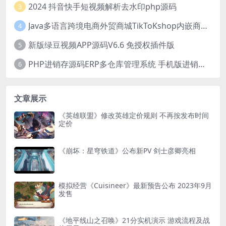
2024 抖音快手短视频解析去水印php源码
3
Java多语言跨境电商外贸商城TikToKshop内嵌商城I商家入驻I一键铺
4
新版绿豆视频APP源码V6.6 免授权插件版
5
PHP进销存源码ERP多仓库管理系统 手机版进销存 php网络版进销存小程序
6
文章展示
《英雄联盟》修改英雄定价规则 不再按发布时间
定价
《崩坏：星穹铁道》公布新PV 剑士彦卿亮相
模拟经营《Cuisineer》最新预告公布 2023年9月
发售
《地平线山之召唤》21分实机演示 游戏流程及战