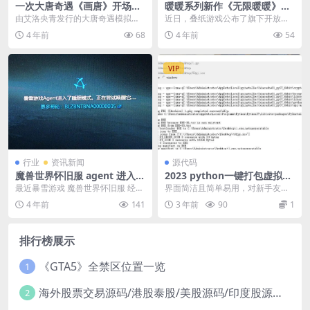
一次大唐奇遇《画唐》开场剧
暖暖系列新作《无限暖暖》PV
情PV首曝！
公布 开放世界的换装冒险
由艾洛央青发行的大唐奇遇模拟经
近日，叠纸游戏公布了旗下开放世
营手游——《画唐》，开场剧情PV
界游戏《无限暖暖》的首支游戏预
4 年前
68
4 年前
54
今日首曝!游戏从河...
告片，官网同步上线，...
VIP
行业
资讯新闻
源代码
魔兽世界怀旧服 agent 进入睡
2023 python一键打包虚拟环
眠模式 解决 19.10.13 更新
境upx压缩
最近暴雪游戏 魔兽世界怀旧服 经常
界面简洁且简单易用，对新手友
登录出现问题 问题原因 经过排查 A
好。指定图标为可选项（可以不
4 年前
141
3 年前
90
1
gent....
选） # 使用 点击名称...
排行榜展示
《GTA5》全禁区位置一览
1
海外股票交易源码/港股泰股/美股源码/印度股源码/马拉西亚股票源码/国际股票配资
2