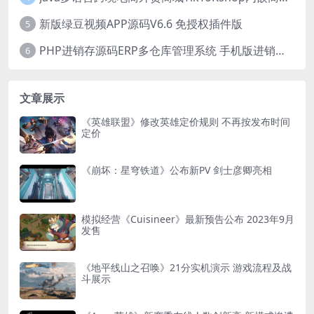
新版绿豆视频APP源码V6.6 免授权插件版
5
PHP进销存源码ERP多仓库管理系统 手机版进销存 php网络版进销存小程序
6
文章展示
《英雄联盟》修改英雄定价规则 不再按发布时间
定价
《崩坏：星穹铁道》公布新PV 剑士彦卿亮相
模拟经营《Cuisineer》最新预告公布 2023年9月
发售
《地平线山之召唤》21分实机演示 游戏流程及战
斗展示