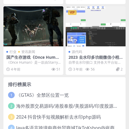
P环境版本5.6...
今年有哪些...
VIP
行业
资讯新闻
源代码
国产生存游戏《Once Huma
2023 去水印多功能微信小程
n》实机预告公布 2023年登陆
序源码 有流量主
《Once Human》是一款由Starry
自带去水印接口 支持各大平台短视
工作室开发的新怪谈沙盒生存游
频去水印 支持保存封面,图集,标题
4 年前
51
3 年前
56
2
戏，故事...
等等 支持本地...
排行榜展示
《GTA5》全禁区位置一览
1
海外股票交易源码/港股泰股/美股源码/印度股源码/马拉西亚股票源码/国际股票配资
2
2024 抖音快手短视频解析去水印php源码
3
Java多语言跨境电商外贸商城TikToKshop内嵌商城I商家入驻I一键铺
4