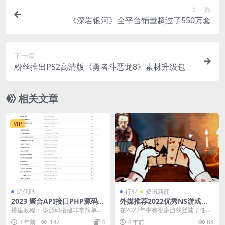
上一篇
《深岩银河》全平台销量超过了550万套
下一篇
粉丝推出PS2高清版《勇者斗恶龙8》素材升级包
相关文章
VIP
源代码
行业
资讯新闻
2023 聚合API接口PHP源码 v
外媒推荐2022优秀NS游戏：
1.4.5
千爵史诗、喷射战士3等
搭建教程： 该源码搭建非常简单，
在2022年中有很多游戏登陆了任天
直接上传解压缩文件即可访问，PH
堂Switch平台，很多玩家都想知道
3 年前
147
4
4 年前
84