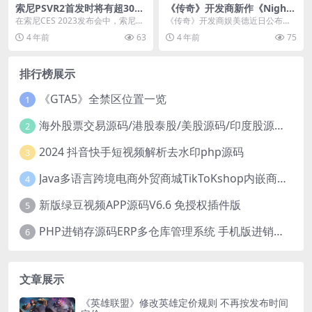
索尼PSVR2首发时将有超30款
《传奇》开发商新作《NightC
游戏 《GT7》获得免费升级
rows》首曝 虚幻5打造
在索尼CES 2023发布会中，索尼互
《传奇》开发商娱美德近日公布了
动娱乐总裁吉姆·莱恩宣布，PSVR2
一款MMORPG新作《Night Crow
4 年前
63
4 年前
75
在2月...
s》，该...
排行榜展示
《GTA5》全禁区位置一览
1
海外股票交易源码/港股泰股/美股源码/印度股源码/马拉西亚股票源码/国际股票配资
2
2024 抖音快手短视频解析去水印php源码
3
Java多语言跨境电商外贸商城TikToKshop内嵌商城I商家入驻I一键铺
4
新版绿豆视频APP源码V6.6 免授权插件版
5
PHP进销存源码ERP多仓库管理系统 手机版进销存 php网络版进销存小程序
6
文章展示
《英雄联盟》修改英雄定价规则 不再按发布时间