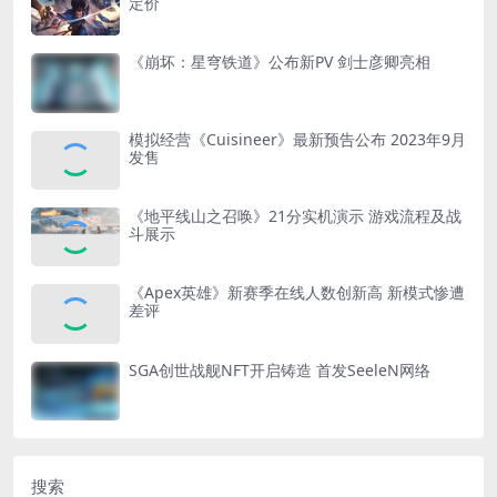
定价
《崩坏：星穹铁道》公布新PV 剑士彦卿亮相
模拟经营《Cuisineer》最新预告公布 2023年9月
发售
《地平线山之召唤》21分实机演示 游戏流程及战
斗展示
《Apex英雄》新赛季在线人数创新高 新模式惨遭
差评
SGA创世战舰NFT开启铸造 首发SeeleN网络
搜索