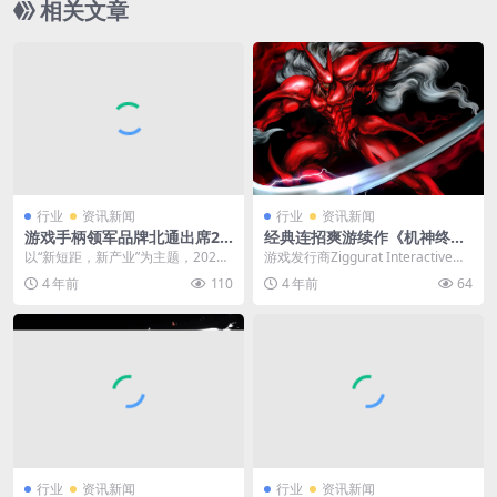
相关文章
行业
资讯新闻
行业
资讯新闻
游戏手柄领军品牌北通出席20
经典连招爽游续作《机神终结
22星闪联盟产业峰会
者X》发布新预告
以“新短距，新产业”为主题，2022
游戏发行商Ziggurat Interactive近
星闪联盟产业峰会近期在深圳顺利
日公开了街机风格动作格斗游戏...
4 年前
110
4 年前
64
召开。 品众电...
行业
资讯新闻
行业
资讯新闻