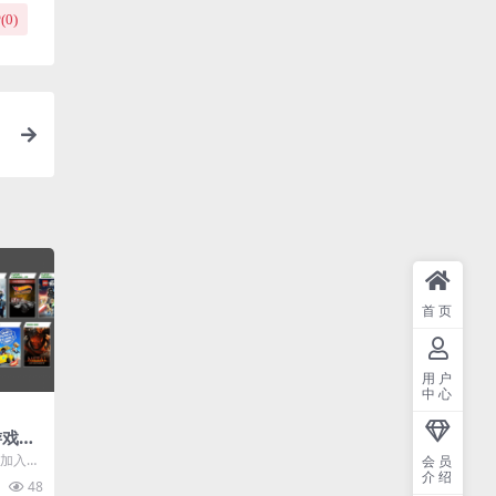
(
0
)
首页
用户
中心
游戏公
》在列
月加入X
会员
介绍
戏《风来
48