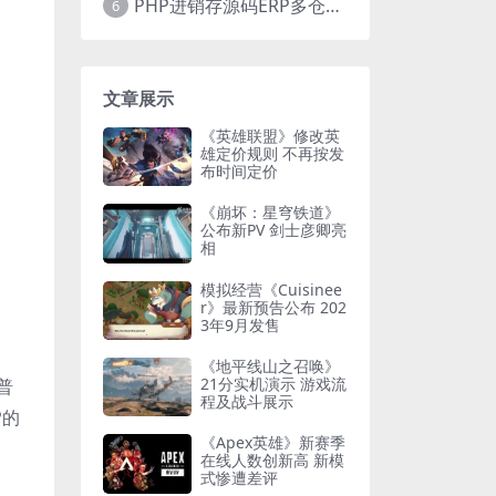
PHP进销存源码ERP多仓库管理系统 手机版进销存 php网络版进销存小程序
6
文章展示
《英雄联盟》修改英
雄定价规则 不再按发
布时间定价
《崩坏：星穹铁道》
公布新PV 剑士彦卿亮
相
模拟经营《Cuisinee
r》最新预告公布 202
3年9月发售
《地平线山之召唤》
21分实机演示 游戏流
普
程及战斗展示
P的
《Apex英雄》新赛季
在线人数创新高 新模
式惨遭差评