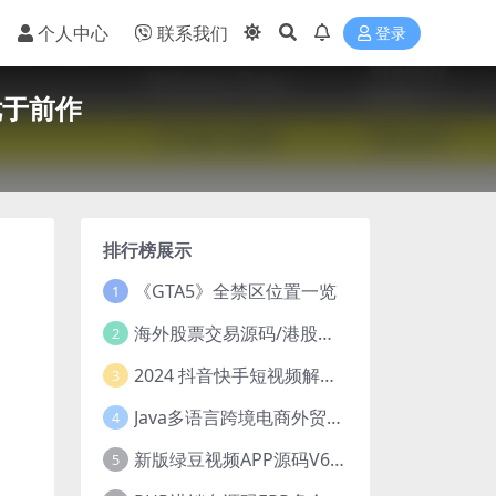
个人中心
联系我们
登录
优于前作
排行榜展示
《GTA5》全禁区位置一览
1
海外股票交易源码/港股泰股/美股源码/印度股源码/马拉西亚股票源码/国际股票配资
2
2024 抖音快手短视频解析去水印php源码
3
Java多语言跨境电商外贸商城TikToKshop内嵌商城I商家入驻I一键铺
4
新版绿豆视频APP源码V6.6 免授权插件版
5