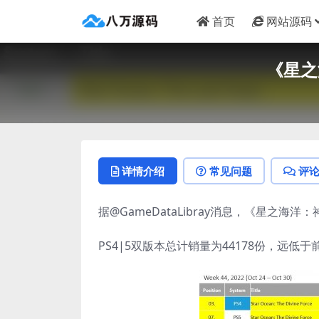
首页
网站源码
《星之
详情介绍
常见问题
评
据@GameDataLibray消息，《星之
PS4|5双版本总计销量为44178份，远低于