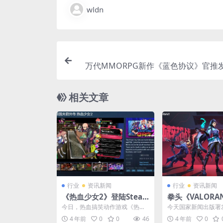
wldn
万代MMORPG新作《蓝色协议》官推发
相关文章
行业
资讯新闻
行业
资讯新闻
《热血少女2》登陆Stea
拳头《VALORA
m 首发享9折优惠只需10
版号审批 国服
今日，热血搞笑动作游戏《热血
今天国家新闻出版署发
4.4元
契约》
硬派国夫君外传 热血少女2》正
年12月份国产及进
4 年前
0
0
46
4 年前
0
式登陆Steam平台，...
批信息，其中，拳头..