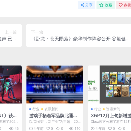
分享
收藏
点赞
上一篇
下一篇
声 已沉
《卧龙：苍天陨落》豪华制作阵容公开 谷垣健治
寂许久
任动指
行业
资讯新闻
行业
资讯新闻
NT》获得
游戏手柄领军品牌北通出
XGP12月上旬新增
定名《无畏
席2022星闪联盟产业峰会
布 国产《风来之国
布了2022
以“新短距，新产业”为主题，202
Xbox官方公布了将在12
口网络游戏审
2星闪联盟产业峰会近期在深圳顺
GP的游戏阵容。 国产游
0
46
4 年前
0
0
110
4 年前
0
0
.
利召开。 品众电...
之国》(已加入...