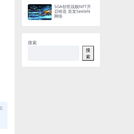
SGA创世战舰NFT开
启铸造 首发SeeleN
网络
搜索
搜
索
盗