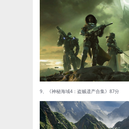
9、《神秘海域4：盗贼遗产合集》87分