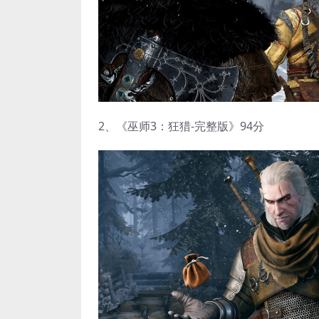
2、《巫师3：狂猎-完整版》94分