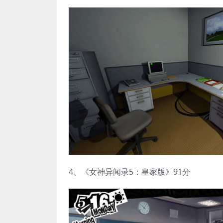
4、《女神异闻录5：皇家版》91分