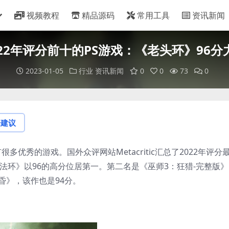
视频教程
精品源码
常用工具
资讯新闻
022年评分前十的PS游戏：《老头环》96分
2023-01-05
行业
资讯新闻
0
0
73
0
论建议
台有很多优秀的游戏。国外众评网站Metacritic汇总了2022年评分
艾尔登法环》以96的高分位居第一。第二名是《巫师3：狂猎-完整版
昏》，该作也是94分。