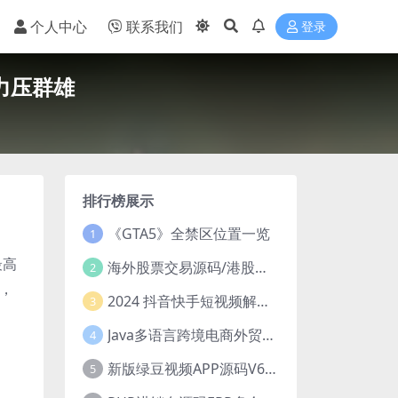
个人中心
联系我们
登录
力压群雄
排行榜展示
《GTA5》全禁区位置一览
1
最高
海外股票交易源码/港股泰股/美股源码/印度股源码/马拉西亚股票源码/国际股票配资
2
》，
2024 抖音快手短视频解析去水印php源码
3
Java多语言跨境电商外贸商城TikToKshop内嵌商城I商家入驻I一键铺
4
新版绿豆视频APP源码V6.6 免授权插件版
5