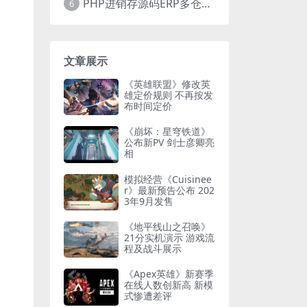
PHP进销存源码ERP多仓库管理系统 手机版进销存 php网络版进销存小程序
6
文章展示
《英雄联盟》修改英
雄定价规则 不再按发
布时间定价
《崩坏：星穹铁道》
公布新PV 剑士彦卿亮
相
模拟经营《Cuisinee
r》最新预告公布 202
3年9月发售
《地平线山之召唤》
21分实机演示 游戏流
程及战斗展示
《Apex英雄》新赛季
在线人数创新高 新模
式惨遭差评