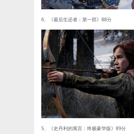
6、《最后生还者：第一部》88分
5、《史丹利的寓言：终极豪华版》89分