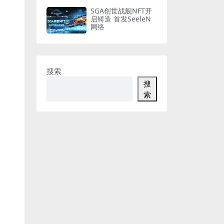
SGA创世战舰NFT开
启铸造 首发SeeleN
网络
搜索
搜
索