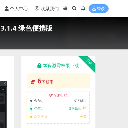
个人中心
联系我们
登录
v3.1.4 绿色便携版
下载
本资源需权限下载
6
下载币
VIP折扣
会员:
6下载币
5折
包年:
3下载币
永久会员:
免费