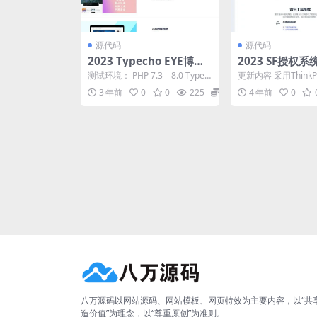
源代码
源代码
2023 Typecho EYE博客
2023 SF授权系统
主题模板
测试环境： PHP 7.3 – 8.0 Typec
更新内容 采用ThinkPHP
ho 1.1+ 安...
syWebAdmin 支持自
3 年前
0
0
225
8
4 年前
0
八万源码以网站源码、网站模板、网页特效为主要内容，以“共
造价值”为理念，以“尊重原创”为准则。