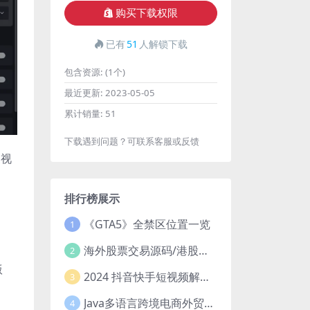
购买下载权限
已有
51
人解锁下载
包含资源:
(1个)
最近更新:
2023-05-05
累计销量:
51
下载遇到问题？可联系客服或反馈
复视
排行榜展示
《GTA5》全禁区位置一览
1
海外股票交易源码/港股泰股/美股源码/印度股源码/马拉西亚股票源码/国际股票配资
2
版
2024 抖音快手短视频解析去水印php源码
3
Java多语言跨境电商外贸商城TikToKshop内嵌商城I商家入驻I一键铺
4