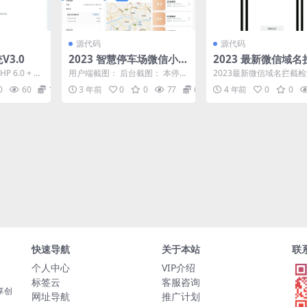
源代码
源代码
V3.0
2023 智慧停车场微信小程
2023 最新微信域
序前后端源码
测API代码
 6.0 + Ea
用户端截图： 后台截图： 本停车
2023最新微信域名拦截检
定义...
场系统兼容市面上主流的多家相
源码，检测域名是否能在
0
60
1
3 年前
0
0
77
6
4 年前
0
0
机，理论上兼容所有硬...
常打开! 众所周知...
快速导航
关于本站
联
个人中心
VIP介绍
标签云
客服咨询
享创
网址导航
推广计划