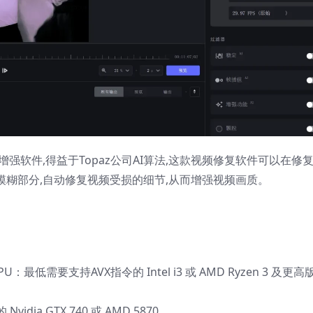
强软件,得益于Topaz公司AI算法,这款视频修复软件可以在修
模糊部分,自动修复视频受损的细节,从而增强视频画质。
PU：最低需要支持AVX指令的 Intel i3 或 AMD Ryzen 3 及更高
dia GTX 740 或 AMD 5870