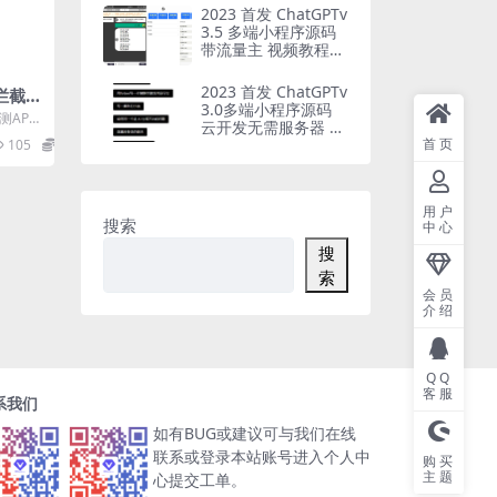
2023 首发 ChatGPTv
3.5 多端小程序源码
带流量主 视频教程
修复版
2023 首发 ChatGPTv
名拦截检
3.0多端小程序源码
测API
云开发无需服务器 带
微信正
接口
首页
105
6
用户
搜索
中心
搜
索
会员
介绍
QQ
客服
系我们
如有BUG或建议可与我们在线
联系或登录本站账号进入个人中
购买
主题
心提交工单。