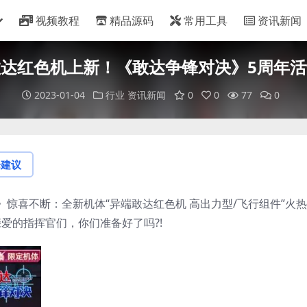
视频教程
精品源码
常用工具
资讯新闻
达红色机上新！《敢达争锋对决》5周年
2023-01-04
行业
资讯新闻
0
0
77
0
论建议
惊喜不断：全新机体“异端敢达红色机 高出力型/飞行组件”火
亲爱的指挥官们，你们准备好了吗?!