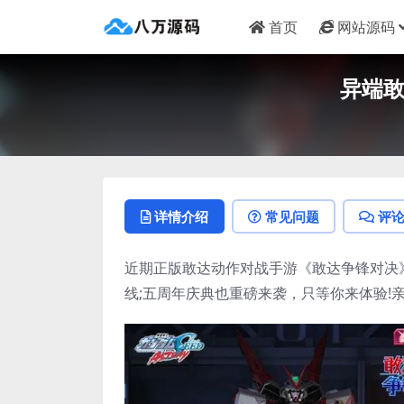
首页
网站源码
异端敢
详情介绍
常见问题
评
近期正版敢达动作对战手游《敢达争锋对决》
线;五周年庆典也重磅来袭，只等你来体验!