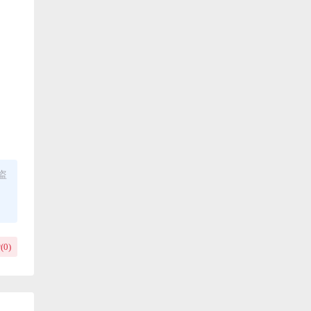
盗
(
0
)