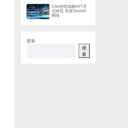
SGA创世战舰NFT开
启铸造 首发SeeleN
网络
搜索
搜
索