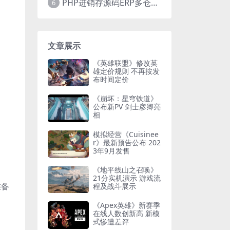
PHP进销存源码ERP多仓库管理系统 手机版进销存 php网络版进销存小程序
6
文章展示
《英雄联盟》修改英
雄定价规则 不再按发
布时间定价
《崩坏：星穹铁道》
公布新PV 剑士彦卿亮
相
模拟经营《Cuisinee
r》最新预告公布 202
3年9月发售
《地平线山之召唤》
21分实机演示 游戏流
准备
程及战斗展示
《Apex英雄》新赛季
在线人数创新高 新模
式惨遭差评