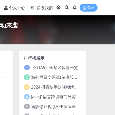
个人中心
联系我们
登录
活动来袭
排行榜展示
《GTA5》全禁区位置一览
1
热上
海外股票交易源码/港股泰股/美股源码/印度股源码/马拉西亚股票源码/国际股票配资
2
2024 抖音快手短视频解析去水印php源码
3
Java多语言跨境电商外贸商城TikToKshop内嵌商城I商家入驻I一键铺
4
新版绿豆视频APP源码V6.6 免授权插件版
5