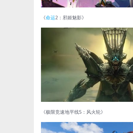
《
命运
2：邪姬魅影》
《极限竞速地平线5：风火轮》