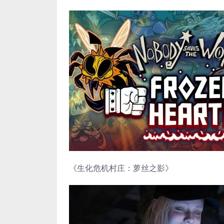
《生化危机村庄：萝丝之影》