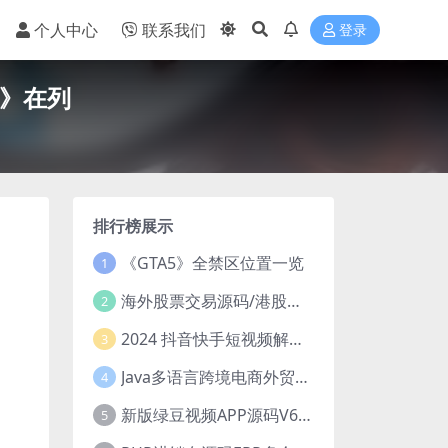
个人中心
联系我们
登录
光》在列
排行榜展示
《GTA5》全禁区位置一览
1
海外股票交易源码/港股泰股/美股源码/印度股源码/马拉西亚股票源码/国际股票配资
2
2024 抖音快手短视频解析去水印php源码
3
Java多语言跨境电商外贸商城TikToKshop内嵌商城I商家入驻I一键铺
4
新版绿豆视频APP源码V6.6 免授权插件版
5