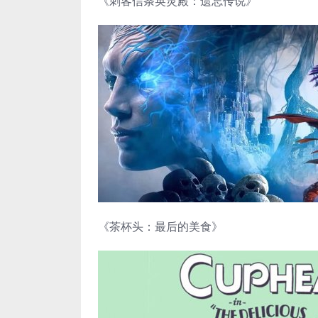
《刺客信条英灵殿：遗忘传说》
《茶杯头：最后的美食》