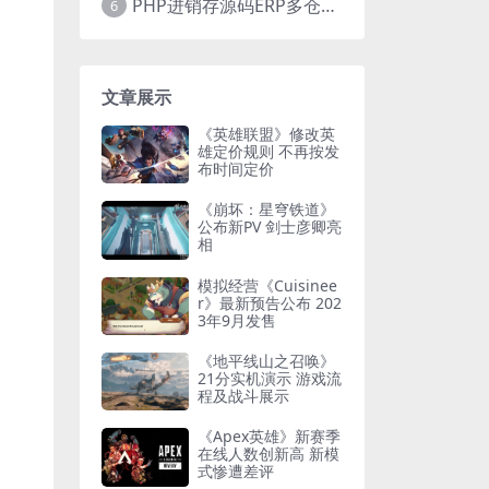
PHP进销存源码ERP多仓库管理系统 手机版进销存 php网络版进销存小程序
6
文章展示
《英雄联盟》修改英
雄定价规则 不再按发
布时间定价
《崩坏：星穹铁道》
公布新PV 剑士彦卿亮
相
模拟经营《Cuisinee
r》最新预告公布 202
3年9月发售
《地平线山之召唤》
21分实机演示 游戏流
程及战斗展示
《Apex英雄》新赛季
在线人数创新高 新模
式惨遭差评