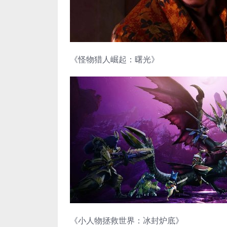
《怪物猎人崛起：曙光》
《小人物拯救世界：冰封炉底》