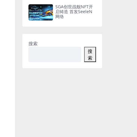
SGA创世战舰NFT开
启铸造 首发SeeleN
网络
搜索
搜
索