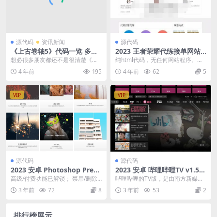
源代码
资讯新闻
源代码
《上古卷轴5》代码一览 多条
2023 王者荣耀代练接单网站
代码怎么输入
源码 自适应手机
想必很多朋友都还不是很清楚《上
纯html代码，无任何网站程序。其
古卷轴5》多条代码怎么输入，所以
实作为代练网只要简单的几个页面
4 年前
195
4 年前
62
5
小编今天给大家带来...
简绍就足够了，不...
VIP
VIP
源代码
源代码
2023 安卓 Photoshop Prem
2023 安卓 哔哩哔哩TV v1.5.
ium v8.10.24 解锁高级版
7.0 官方纯净版
高级/付费功能已解锁； 禁用/删除
哔哩哔哩的TV版，是由南方新媒体
不需要的权限 + 接收者 + 提供者 +
与哔哩哔哩(B站)合作推出互联网电
3 年前
72
8
3 年前
53
2
服务...
视APP产品，...
排行榜展示