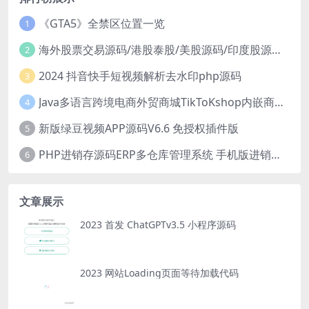
《GTA5》全禁区位置一览
1
海外股票交易源码/港股泰股/美股源码/印度股源码/马拉西亚股票源码/国际股票配资
2
2024 抖音快手短视频解析去水印php源码
3
Java多语言跨境电商外贸商城TikToKshop内嵌商城I商家入驻I一键铺
4
新版绿豆视频APP源码V6.6 免授权插件版
5
PHP进销存源码ERP多仓库管理系统 手机版进销存 php网络版进销存小程序
6
文章展示
2023 首发 ChatGPTv3.5 小程序源码
2023 网站Loading页面等待加载代码