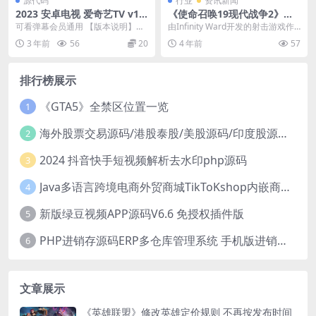
源代码
行业
资讯新闻
2023 安卓电视 爱奇艺TV v12.
《使命召唤19现代战争2》新
1.0 去广告极简版
身法演示 像会开枪的猩猩
可看弹幕会员通用 【版本说明】：
由Infinity Ward开发的射击游戏作
极简 通用手机会员 适配遥控器 去
品《使命召唤：现代战争2》已于1
3 年前
56
20
4 年前
57
广告 小爱提取...
0月...
排行榜展示
《GTA5》全禁区位置一览
1
海外股票交易源码/港股泰股/美股源码/印度股源码/马拉西亚股票源码/国际股票配资
2
2024 抖音快手短视频解析去水印php源码
3
Java多语言跨境电商外贸商城TikToKshop内嵌商城I商家入驻I一键铺
4
新版绿豆视频APP源码V6.6 免授权插件版
5
PHP进销存源码ERP多仓库管理系统 手机版进销存 php网络版进销存小程序
6
文章展示
《英雄联盟》修改英雄定价规则 不再按发布时间