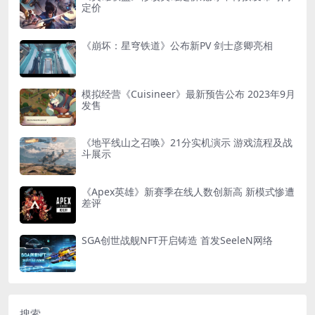
定价
《崩坏：星穹铁道》公布新PV 剑士彦卿亮相
模拟经营《Cuisineer》最新预告公布 2023年9月
发售
《地平线山之召唤》21分实机演示 游戏流程及战
斗展示
《Apex英雄》新赛季在线人数创新高 新模式惨遭
差评
SGA创世战舰NFT开启铸造 首发SeeleN网络
搜索