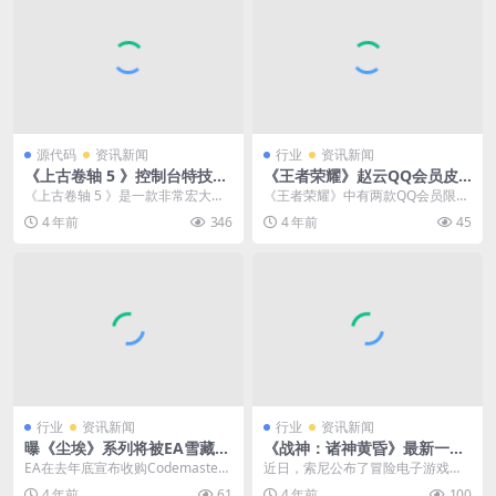
源代码
资讯新闻
行业
资讯新闻
《上古卷轴 5 》控制台特技代
《王者荣耀》赵云QQ会员皮
码1—技能、炼金、附魔、锻
肤优化变潮男 玩家直呼老公
《上古卷轴 5 》是一款非常宏大的
《王者荣耀》中有两款QQ会员限定
造
史诗制开放游戏，想必有很多小伙
皮肤，分别是赵云“嘻哈天王”和项羽
4 年前
346
4 年前
45
伴都进游戏体验过...
“职棒王牌”。...
行业
资讯新闻
行业
资讯新闻
曝《尘埃》系列将被EA雪藏
《战神：诸神黄昏》最新一期
集中资源开发热门赛车游戏
幕后宣传片：家族的羁绊
EA在去年底宣布收购Codemaster
近日，索尼公布了冒险电子游戏
s，众多赛车游戏的IP也因此到了EA
《战神：诸神黄昏》的最新一期的
4 年前
61
4 年前
100