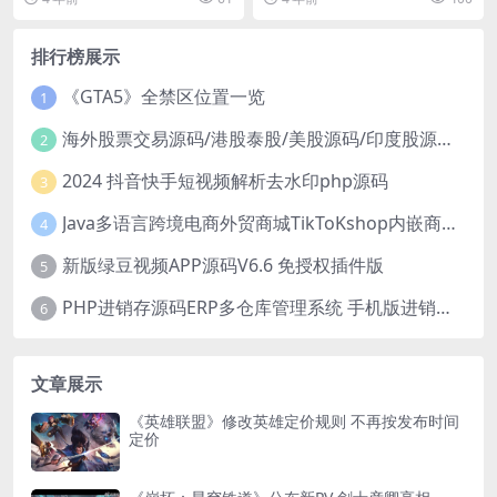
手中...
幕后特辑“家族的羁绊”...
排行榜展示
《GTA5》全禁区位置一览
1
海外股票交易源码/港股泰股/美股源码/印度股源码/马拉西亚股票源码/国际股票配资
2
2024 抖音快手短视频解析去水印php源码
3
Java多语言跨境电商外贸商城TikToKshop内嵌商城I商家入驻I一键铺
4
新版绿豆视频APP源码V6.6 免授权插件版
5
PHP进销存源码ERP多仓库管理系统 手机版进销存 php网络版进销存小程序
6
文章展示
《英雄联盟》修改英雄定价规则 不再按发布时间
定价