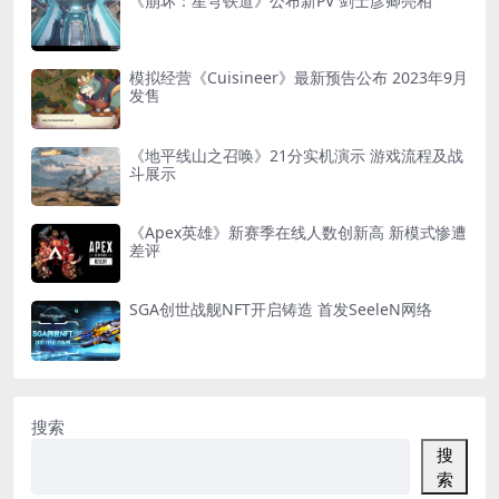
《崩坏：星穹铁道》公布新PV 剑士彦卿亮相
模拟经营《Cuisineer》最新预告公布 2023年9月
发售
《地平线山之召唤》21分实机演示 游戏流程及战
斗展示
《Apex英雄》新赛季在线人数创新高 新模式惨遭
差评
SGA创世战舰NFT开启铸造 首发SeeleN网络
搜索
搜
索