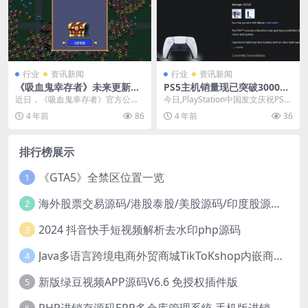
行业
资讯新闻
行业
资讯新闻
《吸血鬼幸存者》未来更新计
PS5主机销量现已突破3000万
划公布 推出更多DLC内容
PS中国发文感谢玩家
近日，《吸血鬼幸存者》官方公布
今日,PlayStation中国发文庆祝PS5
了一篇长篇日志，对于过去支持的
全球销量突破了3000万，并对一
4 年前
86
4 年前
36
玩家表示感谢，并且还...
直...
排行榜展示
《GTA5》全禁区位置一览
1
海外股票交易源码/港股泰股/美股源码/印度股源码/马拉西亚股票源码/国际股票配资
2
2024 抖音快手短视频解析去水印php源码
3
Java多语言跨境电商外贸商城TikToKshop内嵌商城I商家入驻I一键铺
4
新版绿豆视频APP源码V6.6 免授权插件版
5
PHP进销存源码ERP多仓库管理系统 手机版进销存 php网络版进销存小程序