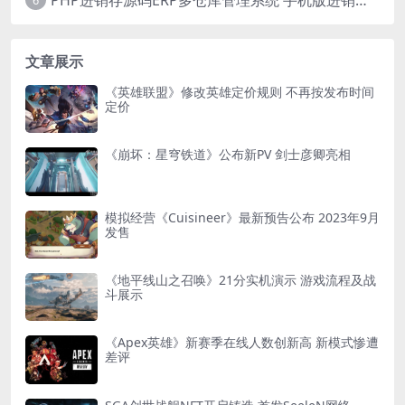
6
文章展示
《英雄联盟》修改英雄定价规则 不再按发布时间
定价
《崩坏：星穹铁道》公布新PV 剑士彦卿亮相
模拟经营《Cuisineer》最新预告公布 2023年9月
发售
《地平线山之召唤》21分实机演示 游戏流程及战
斗展示
《Apex英雄》新赛季在线人数创新高 新模式惨遭
差评