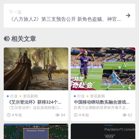
下一篇
《八方旅人2》第三支预告公开 新角色盗贼、神官
介绍
相关文章
行业
资讯新闻
行业
资讯新闻
《艾尔登法环》获得324个奖
中国移动咪咕数实融合游戏玩
项 成为获奖最多游戏！
法 差异化世界杯观赛体验
《艾尔登法环》这款游戏销量口碑
距离万众期盼的世界杯开幕不足一
双丰收，且获的超多奖项，属实是
周，热血的赛事激情已提前在指尖
4 年前
94
4 年前
62
赚麻了。根据Rese...
开燃。近日，中国移动...