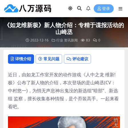
登录
《如龙维新极》新人物介绍：专精于谍报活动的
山崎丞
2022-12-16
行业
资讯新闻
83
0
详情介绍
常见问题
评论建议
近日，由如龙工作室开发的动作游戏《人中之龙 维新!
极》公布了新人物的介绍，本次登场的是山崎丞(CV：
中村悠一)，为悄无声息神出鬼没的新选组“暗部”、新选
组 监察，擅长收集各种情报，是个乔装高手。一起来看
看吧。