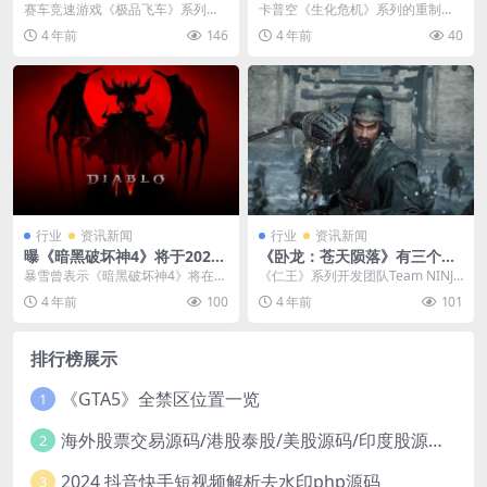
需求 最低i5+GTX1050Ti
保留岛屿 并拥有更多内容
赛车竞速游戏《极品飞车》系列最
卡普空《生化危机》系列的重制作
新作《极品飞车22：不羁》将于12
品质量非常高。游戏每次重制都会
4 年前
146
4 年前
40
月3日正式发售，...
以某种形式彻底改变原...
行业
资讯新闻
行业
资讯新闻
曝《暗黑破坏神4》将于2023
《卧龙：苍天陨落》有三个DL
年4月公测 6月正式发售
C 发售后每3个月上线1个
暴雪曾表示《暗黑破坏神4》将在2
《仁王》系列开发团队Team NINJA
023年初放开公测，之前有传言称
倾情打造的暗黑三国诛死游戏《卧
4 年前
100
4 年前
101
该作可能在202...
龙：苍天陨...
排行榜展示
《GTA5》全禁区位置一览
1
海外股票交易源码/港股泰股/美股源码/印度股源码/马拉西亚股票源码/国际股票配资
2
2024 抖音快手短视频解析去水印php源码
3