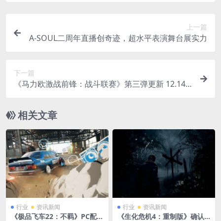
上一篇
A-SOUL二周年直播创奇迹，超水平表演舞台展实力
下一篇
《马力欧激战前锋：战斗联赛》第三弹更新 12.14
上线
相关文章
行业
资讯新闻
行业
资讯新闻
《极品飞车22：不羁》PC配置
《生化危机4：重制版》确认