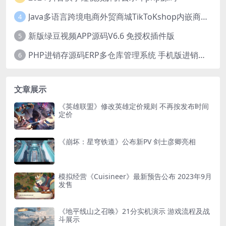
Java多语言跨境电商外贸商城TikToKshop内嵌商城I商家入驻I一键铺
4
新版绿豆视频APP源码V6.6 免授权插件版
5
PHP进销存源码ERP多仓库管理系统 手机版进销存 php网络版进销存小程序
6
文章展示
《英雄联盟》修改英雄定价规则 不再按发布时间
定价
《崩坏：星穹铁道》公布新PV 剑士彦卿亮相
模拟经营《Cuisineer》最新预告公布 2023年9月
发售
《地平线山之召唤》21分实机演示 游戏流程及战
斗展示