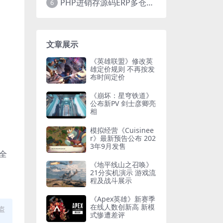
PHP进销存源码ERP多仓库管理系统 手机版进销存 php网络版进销存小程序
6
文章展示
《英雄联盟》修改英
雄定价规则 不再按发
布时间定价
《崩坏：星穹铁道》
公布新PV 剑士彦卿亮
相
模拟经营《Cuisinee
r》最新预告公布 202
3年9月发售
全
《地平线山之召唤》
21分实机演示 游戏流
程及战斗展示
《Apex英雄》新赛季
在线人数创新高 新模
盗
式惨遭差评