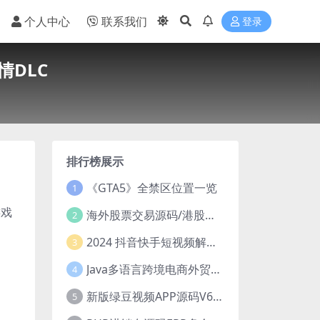
个人中心
联系我们
登录
DLC
排行榜展示
《GTA5》全禁区位置一览
1
游戏
海外股票交易源码/港股泰股/美股源码/印度股源码/马拉西亚股票源码/国际股票配资
2
。
2024 抖音快手短视频解析去水印php源码
3
Java多语言跨境电商外贸商城TikToKshop内嵌商城I商家入驻I一键铺
4
新版绿豆视频APP源码V6.6 免授权插件版
5