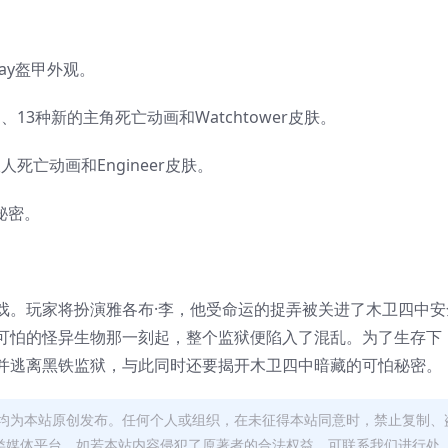
r Way盔甲外观。
gion、13种新的主角死亡动画和Watchtower皮肤。
的敌人死亡动画和Engineer皮肤。
秘密。
戏。玩家将扮演雅各布·李，他受命运的捉弄被关进了木卫四中安
可怕的怪异生物那一刻起，整个监狱便陷入了混乱。为了生存下
并逃离黑铁监狱，与此同时还要揭开木卫四中暗藏的可怕秘密。
均为本站原创发布。任何个人或组织，在未征得本站同意时，禁止复制、
类媒体平台。如若本站内容侵犯了原著者的合法权益，可联系我们进行处