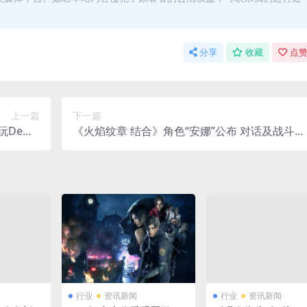
分享
收藏
点赞
上一篇
下一篇
玩Demo
《火焰纹章 结合》角色“安娜”公布 对话及战斗演
即将推出
示
行业
资讯新闻
行业
资讯新闻