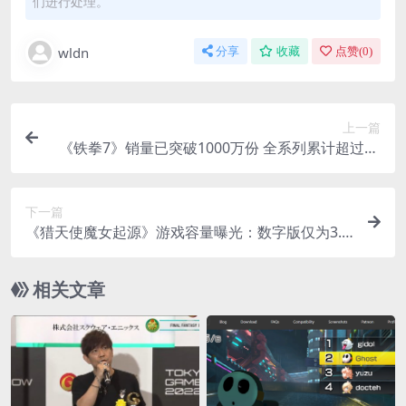
们进行处理。
wldn
分享
收藏
点赞(
0
)
上一篇
《铁拳7》销量已突破1000万份 全系列累计超过54
00万
下一篇
《猎天使魔女起源》游戏容量曝光：数字版仅为3.5
GB
相关文章