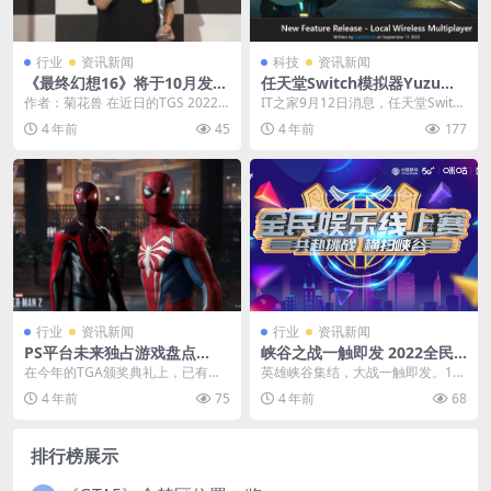
行业
资讯新闻
科技
资讯新闻
《最终幻想16》将于10月发布
任天堂Switch模拟器Yuzu已
最新情报 发售日或将公开
支持本地无线联机多人游戏
作者：菊花兽 在近日的TGS 2022
IT之家9月12日消息，任天堂Switch
中，《最终幻想16》获得了未来游
模拟器Yuzu现已支持本地无线联机
4 年前
45
4 年前
177
戏奖，吉田...
多人...
行业
资讯新闻
行业
资讯新闻
PS平台未来独占游戏盘点
峡谷之战一触即发 2022全民
《死亡搁浅2》《FF16》等
娱乐线上赛广州报名进行时
在今年的TGA颁奖典礼上，已有几
英雄峡谷集结，大战一触即发。11
款PS独占游戏公布或放出了新消
月28日，2022全民娱乐线上赛广州
4 年前
75
4 年前
68
息，那么未来有哪些...
赛区报名通道...
排行榜展示