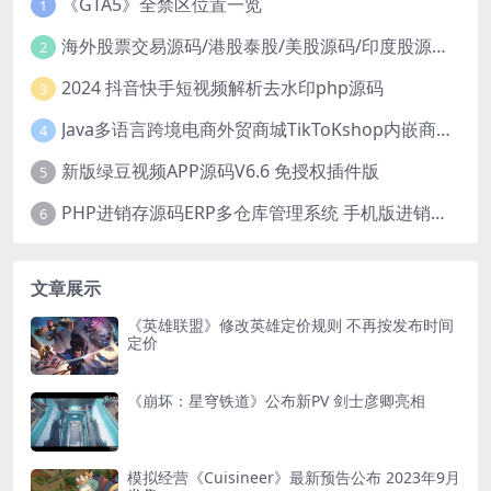
《GTA5》全禁区位置一览
1
海外股票交易源码/港股泰股/美股源码/印度股源码/马拉西亚股票源码/国际股票配资
2
2024 抖音快手短视频解析去水印php源码
3
Java多语言跨境电商外贸商城TikToKshop内嵌商城I商家入驻I一键铺
4
新版绿豆视频APP源码V6.6 免授权插件版
5
PHP进销存源码ERP多仓库管理系统 手机版进销存 php网络版进销存小程序
6
文章展示
《英雄联盟》修改英雄定价规则 不再按发布时间
定价
《崩坏：星穹铁道》公布新PV 剑士彦卿亮相
模拟经营《Cuisineer》最新预告公布 2023年9月