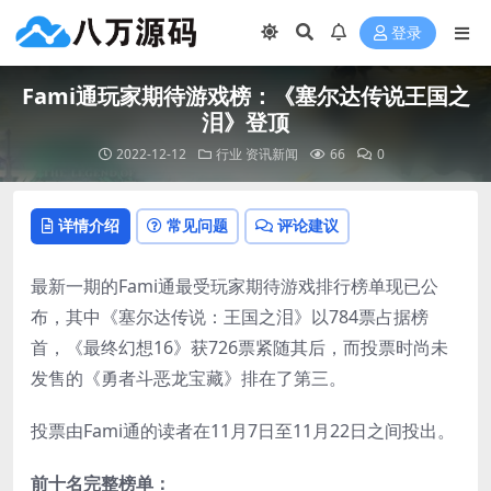
登录
Fami通玩家期待游戏榜：《塞尔达传说王国之
泪》登顶
2022-12-12
行业
资讯新闻
66
0
详情介绍
常见问题
评论建议
最新一期的Fami通最受玩家期待游戏排行榜单现已公
布，其中《塞尔达传说：王国之泪》以784票占据榜
首，《最终幻想16》获726票紧随其后，而投票时尚未
发售的《勇者斗恶龙宝藏》排在了第三。
投票由Fami通的读者在11月7日至11月22日之间投出。
前十名完整榜单：