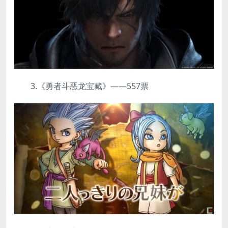
3.《勇者斗恶龙宝藏》——557票