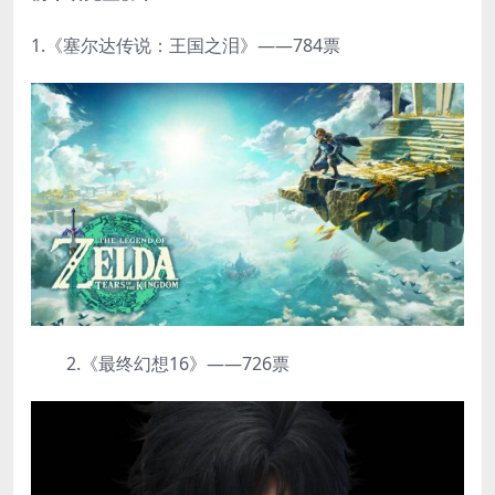
1.《塞尔达传说：王国之泪》——784票
2.《最终幻想16》——726票