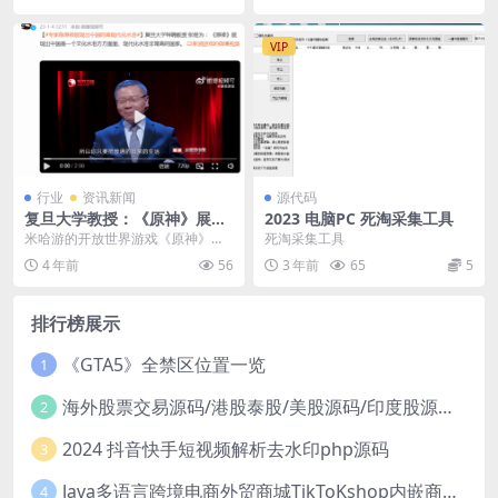
VIP
行业
资讯新闻
源代码
复旦大学教授：《原神》展现
2023 电脑PC 死淘采集工具
出中国的高现代化水准
米哈游的开放世界游戏《原神》在
死淘采集工具
不仅在国内很火，在海外市场的表
4 年前
56
3 年前
65
5
现也非常好。游戏中以...
排行榜展示
《GTA5》全禁区位置一览
1
海外股票交易源码/港股泰股/美股源码/印度股源码/马拉西亚股票源码/国际股票配资
2
2024 抖音快手短视频解析去水印php源码
3
Java多语言跨境电商外贸商城TikToKshop内嵌商城I商家入驻I一键铺
4