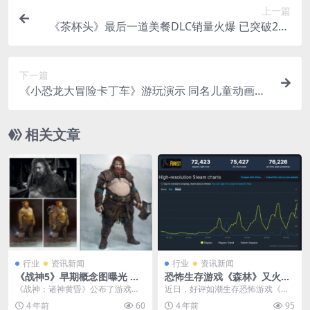
上一篇
《茶杯头》最后一道美餐DLC销量火爆 已突破200
万份
下一篇
《小恐龙大冒险卡丁车》游玩演示 同名儿童动画改
编
相关文章
行业
资讯新闻
行业
资讯新闻
《战神5》早期概念图曝光 雷
恐怖生存游戏《森林》又火
神索尔肌肉清晰可见
了！
《战神：诸神黄昏》公布了游戏早
近日，好评如潮生存恐怖游戏《森
期人物的概念设计图，其中雷神索
林》在Steam低价促销，国区售价1
4 年前
60
4 年前
95
尔的身材比现在要好上...
7.5元，游戏...