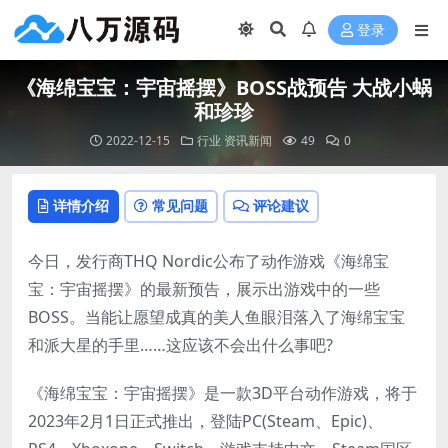
登录
《海绵宝宝：宇宙摇摆》BOSS战预告 大战小蜗
和珍珍
2022-12-15
行业
资讯新闻
49
0
详情介绍
常见问题
评论建议
今日，发行商THQ Nordic公布了动作游戏《海绵宝
宝：宇宙摇摆》的最新预告，展示出游戏中的一些
BOSS。当能让愿望成真的美人鱼眼泪落入了海绵宝宝
和派大星的手里……这应该不会出什么事吧?
《海绵宝宝：宇宙摇摆》是一款3D平台动作游戏，将于
2023年2月1日正式推出，登陆PC(Steam、Epic)、