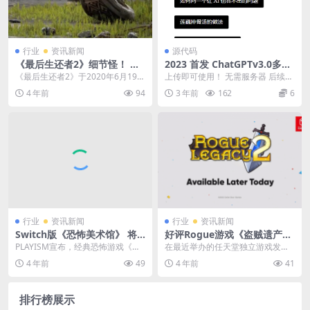
行业
资讯新闻
源代码
《最后生还者2》细节怪！ 粉
2023 首发 ChatGPTv3.0多端
丝晒出截图：鞋底神还原
小程序源码 云开发无需服务器
《最后生还者2》于2020年6月19日
上传即可使用！ 无需服务器 后续会
带接口
正式发售，虽然在游戏剧情上一直
更新流量主版本！
4 年前
94
3 年前
162
6
受玩家所诟病...
行业
资讯新闻
行业
资讯新闻
Switch版《恐怖美术馆》 将
好评Rogue游戏《盗贼遗产
于2023年3月9日发售
2》NS版公布 现已正式发售
PLAYISM宣布，经典恐怖游戏《恐
在最近举办的任天堂独立游戏发布
怖美术馆》（IB）将于2023年3月9
会上，肉鸽佳作《盗贼遗产2》宣布
4 年前
49
4 年前
41
日登陆...
NS版上线，现已正...
排行榜展示