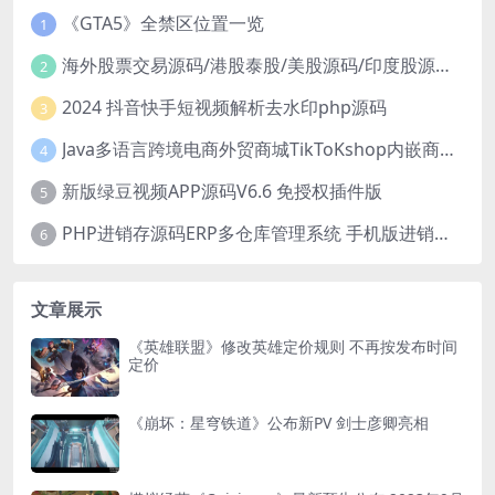
《GTA5》全禁区位置一览
1
海外股票交易源码/港股泰股/美股源码/印度股源码/马拉西亚股票源码/国际股票配资
2
2024 抖音快手短视频解析去水印php源码
3
Java多语言跨境电商外贸商城TikToKshop内嵌商城I商家入驻I一键铺
4
新版绿豆视频APP源码V6.6 免授权插件版
5
PHP进销存源码ERP多仓库管理系统 手机版进销存 php网络版进销存小程序
6
文章展示
《英雄联盟》修改英雄定价规则 不再按发布时间
定价
《崩坏：星穹铁道》公布新PV 剑士彦卿亮相