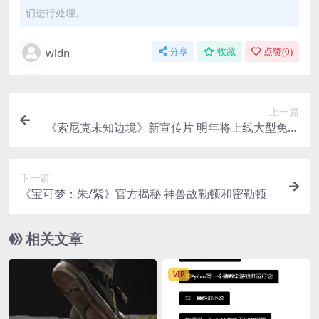
们进行处理。
wldn
分享
收藏
点赞(
0
)
上一篇
《索尼克未知边境》新宣传片 明年将上线大型免费
更新
下一篇
《宝可梦：朱/紫》官方揭秘 神兽故勒顿和密勒顿
相关文章
VIP