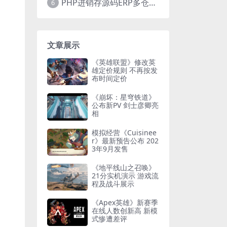
PHP进销存源码ERP多仓库管理系统 手机版进销存 php网络版进销存小程序
6
文章展示
《英雄联盟》修改英
雄定价规则 不再按发
布时间定价
《崩坏：星穹铁道》
公布新PV 剑士彦卿亮
相
模拟经营《Cuisinee
r》最新预告公布 202
3年9月发售
《地平线山之召唤》
21分实机演示 游戏流
程及战斗展示
《Apex英雄》新赛季
在线人数创新高 新模
式惨遭差评