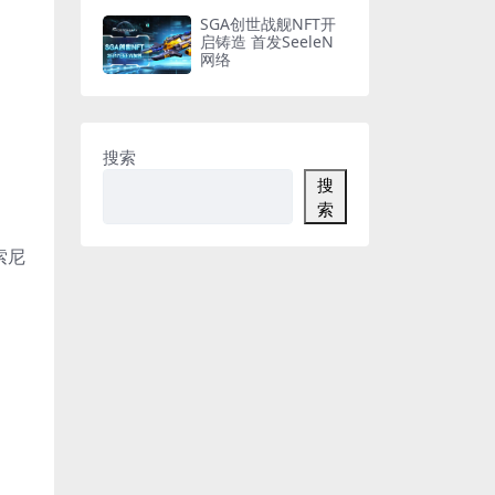
SGA创世战舰NFT开
启铸造 首发SeeleN
网络
搜索
搜
索
索尼