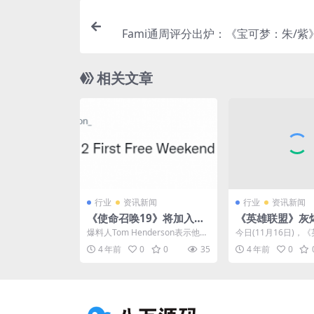
Fami通周评分出炉：《宝可梦：朱/紫
相关文章
行业
资讯新闻
行业
资讯新闻
《使命召唤19》将加入踢
《英雄联盟》灰
球模式 12月15日开启免费
男演示 肉体禁
爆料人Tom Henderson表示他从
今日(11月16日)，
体验
由
动视那里得到了消息，《使命召
官方发布了灰烬骑士
4 年前
0
0
35
4 年前
0
唤19：现代...
德凯撒的游戏内演示..