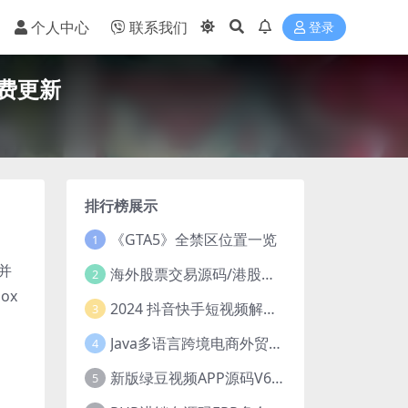
个人中心
联系我们
登录
费更新
排行榜展示
《GTA5》全禁区位置一览
1
并
海外股票交易源码/港股泰股/美股源码/印度股源码/马拉西亚股票源码/国际股票配资
2
ox
2024 抖音快手短视频解析去水印php源码
3
Java多语言跨境电商外贸商城TikToKshop内嵌商城I商家入驻I一键铺
4
新版绿豆视频APP源码V6.6 免授权插件版
5