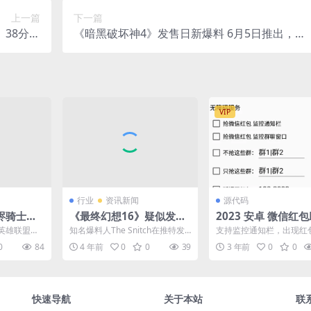
上一篇
下一篇
》38分入
《暗黑破坏神4》发售日新爆料 6月5日推出，容
白金殿堂
量80G
VIP
行业
资讯新闻
源代码
烬骑士铁
《最终幻想16》疑似发售
2023 安卓 微信红
锢，钢铁自
日泄露 TGA将有更多情报
1.0.1
《英雄联盟》
知名爆料人The Snitch在推特发
支持监控通知栏，出现红
系列皮肤莫
布了新的“谜语”，一起来看看。
就会进入去开红包。开启
0
84
4 年前
0
0
39
3 年前
0
0
.
评论区...
必须给 读取通知栏的权限..
快速导航
关于本站
联