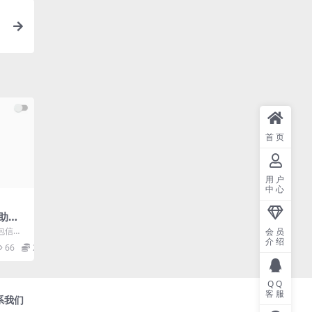
首页
用户
中心
包助手v
包信息
会员
介绍
此功能
66
2
.
QQ
客服
系我们