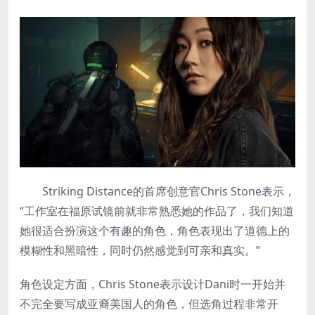
Striking Distance的首席创意官Chris Stone表示，
“工作室在福原试镜前就非常熟悉她的作品了，我们知道
她很适合扮演这个有趣的角色，角色表现出了道德上的
模糊性和黑暗性，同时仍然感觉到可亲和真实。”
角色设定方面，Chris Stone表示设计Dani时一开始并
不完全要写成亚裔美国人的角色，但选角过程非常开