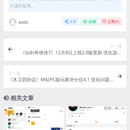
们进行处理。
wldn
分享
收藏
点赞(
0
)
上一篇
《仙剑奇侠传7》12月8日上线2.0版更新 优化游戏
效率
下一篇
《木卫四协议》M站PC版玩家评分仅4.1 优化问题
严重
相关文章
VIP