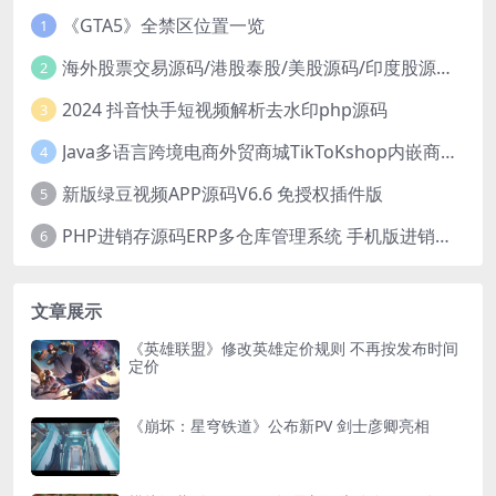
《GTA5》全禁区位置一览
1
海外股票交易源码/港股泰股/美股源码/印度股源码/马拉西亚股票源码/国际股票配资
2
2024 抖音快手短视频解析去水印php源码
3
Java多语言跨境电商外贸商城TikToKshop内嵌商城I商家入驻I一键铺
4
新版绿豆视频APP源码V6.6 免授权插件版
5
PHP进销存源码ERP多仓库管理系统 手机版进销存 php网络版进销存小程序
6
文章展示
《英雄联盟》修改英雄定价规则 不再按发布时间
定价
《崩坏：星穹铁道》公布新PV 剑士彦卿亮相