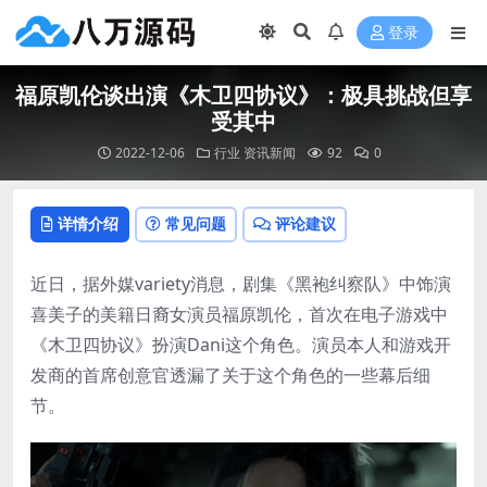
登录
福原凯伦谈出演《木卫四协议》：极具挑战但享
受其中
2022-12-06
行业
资讯新闻
92
0
详情介绍
常见问题
评论建议
近日，据外媒variety消息，剧集《黑袍纠察队》中饰演
喜美子的美籍日裔女演员福原凯伦，首次在电子游戏中
《木卫四协议》扮演Dani这个角色。演员本人和游戏开
发商的首席创意官透漏了关于这个角色的一些幕后细
节。