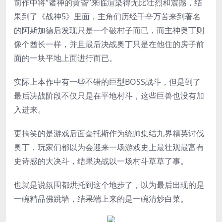
前作中将“诸神的黄昏”来临渲染得无比壮烈和震撼，结
果到了《战神5》里面，主角们历经千辛万苦来到著名
的阿斯加德后发现只是一个破村子而已，而主神奥丁则
像个酋长一样，并且最后决战奥丁只是在他住的房子前
面的一块平地上面进行而已。
实际上本作中有一些不错的巨型BOSS战斗，但是到了
最后决战阶段不仅只是在平地村斗，这些巨兽也没有加
入进来。
更搞笑的是游戏后面奎托斯作为统帅集结九界精英讨伐
奥丁，玩家们都以为会迎来一场游戏史上最壮观最富有
史诗感的大决斗，结果决战以一场村斗草草了事。
也就是说氛围都烘托到这个地步了，以为最后出现的是
一碗精品佛跳墙，结果端上来的是一碗清炒白菜。