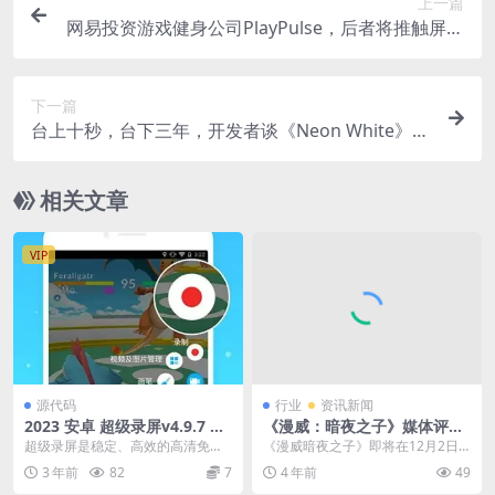
上一篇
网易投资游戏健身公司PlayPulse，后者将推触屏动
感单车
下一篇
台上十秒，台下三年，开发者谈《Neon White》的
关卡设计
相关文章
VIP
源代码
行业
资讯新闻
2023 安卓 超级录屏v4.9.7 解
《漫威：暗夜之子》媒体评分
锁高级版
解禁 MC站均分86
超级录屏是稳定、高效的高清免费
《漫威暗夜之子》即将在12月2日
录屏+直播+截图+视频编辑软件，
推出，登陆PC/XSS/XSX/PS5平台，
3 年前
82
7
4 年前
49
功能强大、并且无需...
PS...