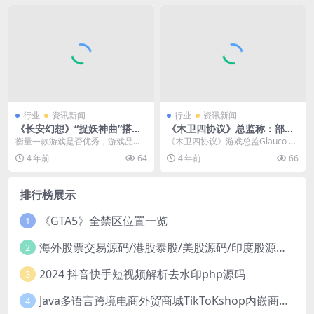
行业
资讯新闻
行业
资讯新闻
《长安幻想》“捉妖神曲”搭配
《木卫四协议》总监称：部分
百大UP主三无marblue
灵感来自《海绵宝宝》
衡量一款游戏是否优秀，游戏品质
《木卫四协议》游戏总监Glauco Lo
自然是最重要的，不过俗话说“好酒
ngh在接受采访时透露，游戏中有
4 年前
64
4 年前
66
也怕巷子深”，如何...
一些开发...
排行榜展示
《GTA5》全禁区位置一览
1
海外股票交易源码/港股泰股/美股源码/印度股源码/马拉西亚股票源码/国际股票配资
2
2024 抖音快手短视频解析去水印php源码
3
Java多语言跨境电商外贸商城TikToKshop内嵌商城I商家入驻I一键铺
4