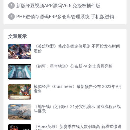
新版绿豆视频APP源码V6.6 免授权插件版
5
PHP进销存源码ERP多仓库管理系统 手机版进销存 php网络版进销存小程序
6
文章展示
《英雄联盟》修改英雄定价规则 不再按发布时间
定价
《崩坏：星穹铁道》公布新PV 剑士彦卿亮相
模拟经营《Cuisineer》最新预告公布 2023年9月
发售
《地平线山之召唤》21分实机演示 游戏流程及战
斗展示
《Apex英雄》新赛季在线人数创新高 新模式惨遭