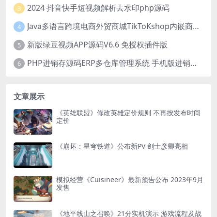
2024 抖音快手短视频解析去水印php源码
3
Java多语言跨境电商外贸商城TikToKshop内嵌商城I商家入驻I一键铺
4
新版绿豆视频APP源码V6.6 免授权插件版
5
PHP进销存源码ERP多仓库管理系统 手机版进销存 php网络版进销存小程序
6
文章展示
《英雄联盟》修改英雄定价规则 不再按发布时间
定价
《崩坏：星穹铁道》公布新PV 剑士彦卿亮相
模拟经营《Cuisineer》最新预告公布 2023年9月
发售
《地平线山之召唤》21分实机演示 游戏流程及战