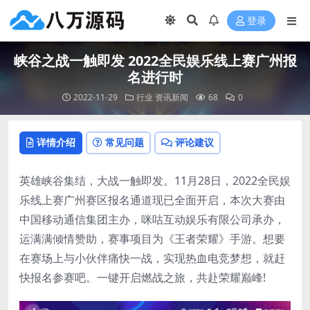
登录
峡谷之战一触即发 2022全民娱乐线上赛广州报
名进行时
2022-11-29
行业
资讯新闻
68
0
详情介绍
常见问题
评论建议
英雄峡谷集结，大战一触即发。11月28日，2022全民娱
乐线上赛广州赛区报名通道现已全面开启，本次大赛由
中国移动通信集团主办，咪咕互动娱乐有限公司承办，
运满满倾情赞助，赛事项目为《王者荣耀》手游。想要
在赛场上与小伙伴痛快一战，实现热血电竞梦想，就赶
快报名参赛吧。一键开启燃战之旅，共赴荣耀巅峰!