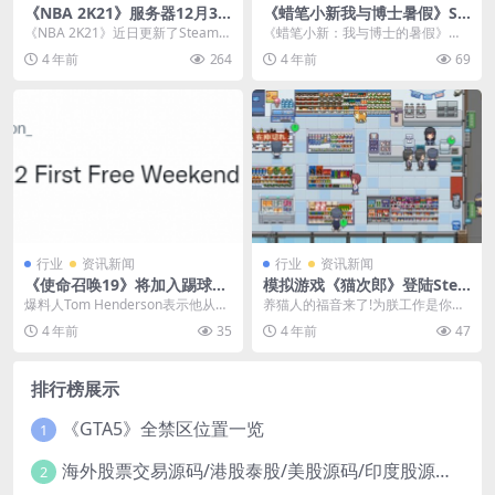
《NBA 2K21》服务器12月31
《蜡笔小新我与博士暑假》St
日关闭 离线模式仍可游玩
eam国区价格永降至199元
《NBA 2K21》近日更新了Steam商
《蜡笔小新：我与博士的暑假》在S
店信息，本作所有的多人游戏服务
team国区的售价永久降低。本作现
4 年前
264
4 年前
69
器将在1...
已从269元降...
行业
资讯新闻
行业
资讯新闻
《使命召唤19》将加入踢球模
模拟游戏《猫次郎》登陆Stea
式 12月15日开启免费体验
m平台 售价22元，带简中
爆料人Tom Henderson表示他从动
养猫人的福音来了!为朕工作是你的
视那里得到了消息，《使命召唤1
荣幸～养我!人类!带我回家!02GAM
4 年前
35
4 年前
47
9：现代...
ES旗下休...
排行榜展示
《GTA5》全禁区位置一览
1
海外股票交易源码/港股泰股/美股源码/印度股源码/马拉西亚股票源码/国际股票配资
2