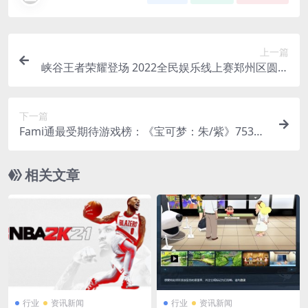
上一篇
峡谷王者荣耀登场 2022全民娱乐线上赛郑州区圆满
收官
下一篇
Fami通最受期待游戏榜：《宝可梦：朱/紫》753票
登顶
相关文章
行业
资讯新闻
行业
资讯新闻